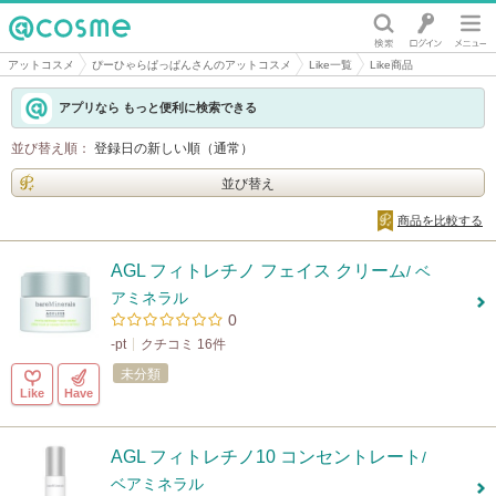
@cosme
アットコスメ
ぴーひゃらぱっぱんさんのアットコスメ
Like一覧
Like商品
アプリなら もっと便利に検索できる
並び替え順：
登録日の新しい順（通常）
並び替え
商品を比較する
AGL フィトレチノ フェイス クリーム
/ ベ
アミネラル
0
-pt
クチコミ 16件
未分類
Like
Have
AGL フィトレチノ10 コンセントレート
/
ベアミネラル