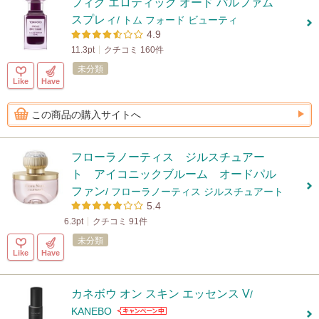
フィグ エロティック オード パルファム
スプレィ
/ トム フォード ビューティ
4.9
11.3pt
クチコミ 160件
未分類
Like
Have
この商品の購入サイトへ
フローラノーティス ジルスチュアー
ト アイコニックブルーム オードパル
ファン
/ フローラノーティス ジルスチュアート
5.4
6.3pt
クチコミ 91件
未分類
Like
Have
カネボウ オン スキン エッセンス V
/
KANEBO