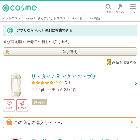
@cosme
アットコスメ
wysj710さんのアットコスメ
Like一覧
Like商品
アプリなら もっと便利に検索できる
並び替え順：
登録日の新しい順（通常）
並び替え
商品を比較する
ザ・タイムR アクア e
/ イプサ
5.1
199.1pt
クチコミ 2371件
未分類
Like
Have
この商品の購入サイトへ