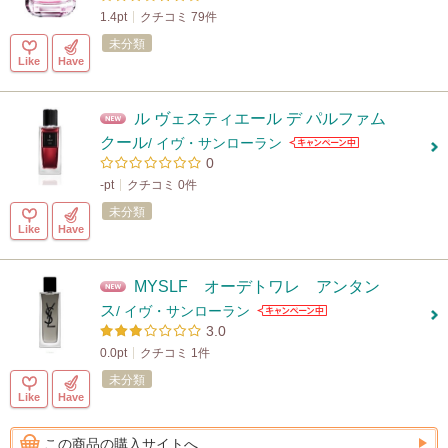
1.4pt
クチコミ 79件
未分類
Like
Have
ル ヴェスティエール デ パルファム
クール
/ イヴ・サンローラン
0
-pt
クチコミ 0件
未分類
Like
Have
MYSLF オーデトワレ アンタン
ス
/ イヴ・サンローラン
3.0
0.0pt
クチコミ 1件
未分類
Like
Have
この商品の購入サイトへ