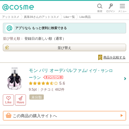
@cosme
アットコスメ
真珠39さんのアットコスメ
Like一覧
Like商品
アプリなら もっと便利に検索できる
並び替え順：
登録日の新しい順（通常）
並び替え
商品を比較する
モン パリ オーデパルファム
/ イヴ・サンロ
ーラン
5.6
9.5pt
クチコミ 462件
未分類
Like
Have
この商品の購入サイトへ