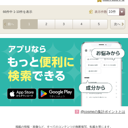
66件中 1-10件を表示
表示件数
前へ
1
2
3
4
5
次へ
@cosmeの集計ポイントとは
?
掲載の情報・画像など、すべてのコンテンツの無断複写、転載を禁じます。