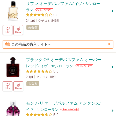
リブレ オーデパルファム
/ イヴ・サンロー
ラン
5.3
24.1pt
クチコミ 846件
未分類
Like
Have
この商品の購入サイトへ
ブラック OP オーデパルファム オーバー
レッド
/ イヴ・サンローラン
5.5
2.1pt
クチコミ 15件
未分類
Like
Have
モン パリ オーデパルファム アンタンス
/
イヴ・サンローラン
5.9