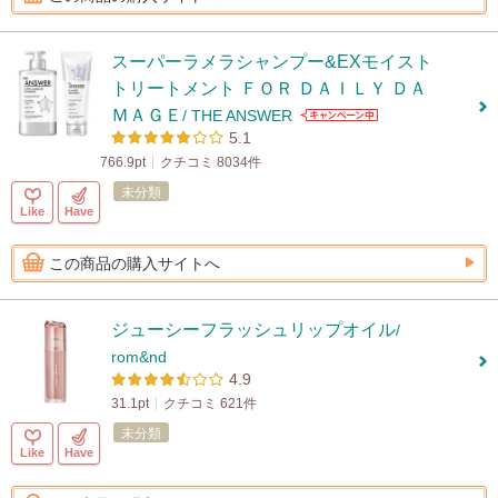
スーパーラメラシャンプー&EXモイスト
トリートメント ＦＯＲ ＤＡＩＬＹ ＤＡ
ＭＡＧＥ
/ THE ANSWER
5.1
766.9pt
クチコミ 8034件
未分類
Like
Have
この商品の購入サイトへ
ジューシーフラッシュリップオイル
/
rom&nd
4.9
31.1pt
クチコミ 621件
未分類
Like
Have