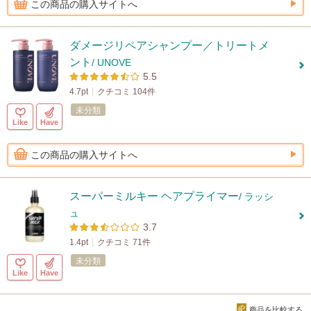
この商品の購入サイトへ
ダメージリペアシャンプー／トリートメ
ント
/ UNOVE
5.5
4.7pt
クチコミ 104件
未分類
Like
Have
この商品の購入サイトへ
スーパーミルキー ヘアプライマー
/ ラッシ
ュ
3.7
1.4pt
クチコミ 71件
未分類
Like
Have
商品を比較する