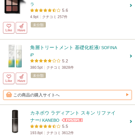
ラ
5.6
4.9pt
クチコミ 257件
未分類
Like
Have
角層トリートメント 基礎化粧液
/ SOFINA
iP
5.2
380.5pt
クチコミ 3828件
未分類
Like
Have
この商品の購入サイトへ
カネボウ ラディアント スキン リファイ
ナー
/ KANEBO
5.5
193.8pt
クチコミ 3612件