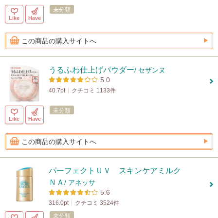
未分類
Like
Have
この商品の購入サイトへ
うるふわ仕上げパウダー
/ セザンヌ
5.0
40.7pt
クチコミ 1133件
未分類
Like
Have
この商品の購入サイトへ
パーフェクトＵＶ スキンケアミルク
ＮＡ
/ アネッサ
5.6
316.0pt
クチコミ 3524件
未分類