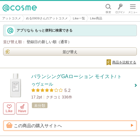
@cosme
アットコスメ
める0909さんのアットコスメ
Like一覧
Like商品
アプリなら もっと便利に検索できる
並び替え順：
登録日の新しい順（通常）
並び替え
商品を比較する
バランシングGAローション モイスト
/ ト
ゥヴェール
5.2
17.2pt
クチコミ 336件
未分類
Like
Have
この商品の購入サイトへ