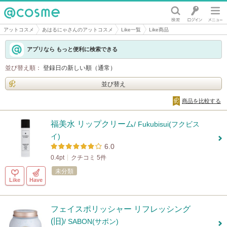
@cosme
アットコスメ
あはるにゃさんのアットコスメ
Like一覧
Like商品
アプリなら もっと便利に検索できる
並び替え順：
登録日の新しい順（通常）
並び替え
商品を比較する
福美水 リップクリーム
/ Fukubisui(フクビス
イ)
6.0
0.4pt
クチコミ 5件
未分類
Like
Have
フェイスポリッシャー リフレッシング
(旧)
/ SABON(サボン)