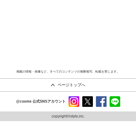
掲載の情報・画像など、すべてのコンテンツの無断複写、転載を禁じます。
ページトップへ
@cosme
公式SNSアカウント
instag
x
faceb
line
ram
ook
copyright©istyle,inc.