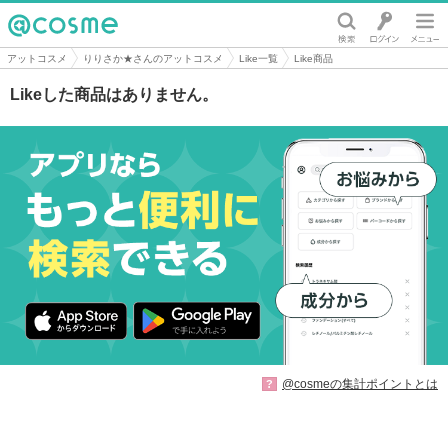
@cosme
アットコスメ
りりさか★さんのアットコスメ
Like一覧
Like商品
Likeした商品はありません。
@cosmeの集計ポイントとは
?