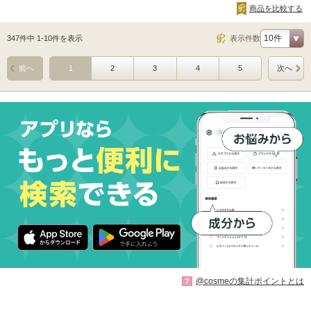
商品を比較する
347件中 1-10件を表示
表示件数
前へ
1
2
3
4
5
次へ
@cosmeの集計ポイントとは
?