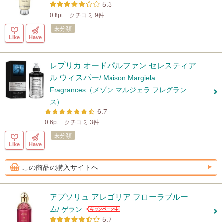
5.3
0.8pt
クチコミ 9件
未分類
Like
Have
レプリカ オードパルファン セレスティア
ル ウィスパー
/ Maison Margiela
Fragrances（メゾン マルジェラ フレグラン
ス）
6.7
0.6pt
クチコミ 3件
未分類
Like
Have
この商品の購入サイトへ
アプソリュ アレゴリア フローラブルー
ム
/ ゲラン
5.7