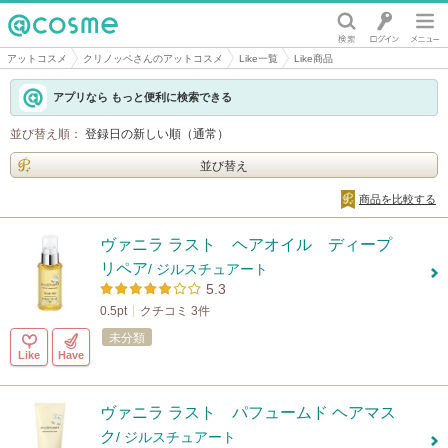
@cosme
アットコスメ
クリノッペさんのアットコスメ
Like一覧
Like商品
アプリなら もっと便利に検索できる
並び替え順：
登録日の新しい順（通常）
並び替え
商品を比較する
ヴァニラ ラスト ヘアオイル ディープ
リペア
/ ジルスチュアート
5.3
0.5pt
クチコミ 3件
未分類
Like
Have
ヴァニラ ラスト パフュームド ヘアマス
ク
/ ジルスチュアート