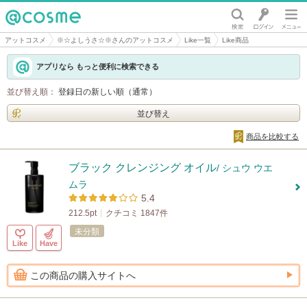
@cosme
アットコスメ
※☆よしうさ☆※さんのアットコスメ
Like一覧
Like商品
アプリなら もっと便利に検索できる
並び替え順：
登録日の新しい順（通常）
並び替え
商品を比較する
ブラック クレンジング オイル
/ シュウ ウエ
ムラ
5.4
212.5pt
クチコミ 1847件
未分類
Like
Have
この商品の購入サイトへ