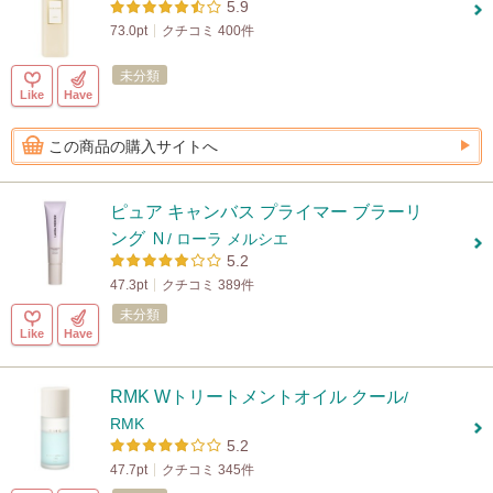
5.9
73.0pt
クチコミ 400件
未分類
Like
Have
この商品の購入サイトへ
ピュア キャンバス プライマー ブラーリ
ング Ｎ
/ ローラ メルシエ
5.2
47.3pt
クチコミ 389件
未分類
Like
Have
RMK Wトリートメントオイル クール
/
RMK
5.2
47.7pt
クチコミ 345件