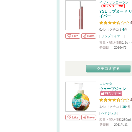
イヴ・サンローラン
YSL ラブヌード 
イパー
4
0.4pt
クチコミ
4
件
Like
Have
[
リップライナー
]
容量・税込価格
1.2g・
発売日
2026/4/3
クチコミする
ロレッタ
ウェーブジュレ
4
1.4pt
クチコミ
164
件
[
ヘアジェル
]
Like
Have
容量・税込価格
250ml
発売日
2011/4/11