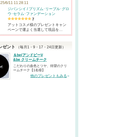
25/6/11 11:28:11
ジバンシイ / プリズム･リーブル･グロ
ウ･セラム･ファンデーション
7
アットコスメ様のプレゼントキャン
ペーンで運よく当選して現品を…
レゼント
（毎月1・9・17・24日更新）
＆be(アンドビー)/
&be クリームチーク
こだわりの血色とツヤ、待望のクリ
ームチーク【1名様】
他のプレゼントもみる