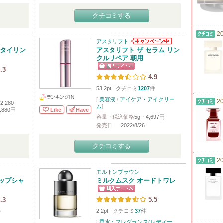
クチコミする
20
アスタリフト
ースタイリン
アスタリフト ザ セラム リン
クルリペア 朝用
.3
4.9
53.2pt
クチコミ
1207
件
[
美容液
/
アイケア・アイクリー
20
2,280
ム
]
Like
Have
2,880円
容量・税込価格
5g・4,697円
発売日
2022/8/26
クチコミする
20
モルトンブラウン
ップシャ
ミルクムスク オードトワレ
5.5
.3
2.2pt
クチコミ
37
件
件
[
香水・フレグランス(レディー