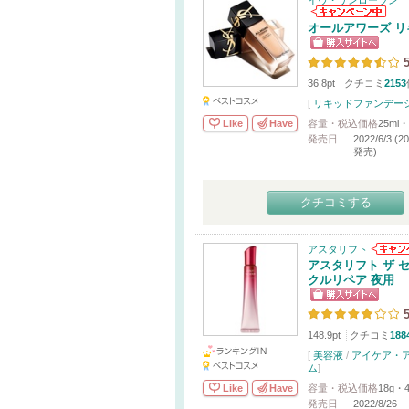
イヴ・サンローラン
オールアワーズ リ
5
36.8pt
クチコミ
2153
[
リキッドファンデー
Like
Have
容量・税込価格
25ml・
発売日
2022/6/3 (
発売)
クチコミする
アスタリフト
アスタリフト ザ 
クルリペア 夜用
5
148.9pt
クチコミ
188
[
美容液
/
アイケア・
ム
]
Like
Have
容量・税込価格
18g・4
発売日
2022/8/26