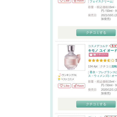
Like
Have
[
フェイスクリーム
]
容量・税込価格
15ml・
円 / 50ml・9
発売日
2021/10/1 (
加発売)
クチコミする
コスメデコルテ
キモノ ユイ オー
5
134.4pt
クチコミ
226
[
香水・フレグランス(
ス・ウィメンズ)
/
オ
容量・税込価格
15ml・
円 / 50ml・9
Like
Have
発売日
2020/12/1 (
加発売)
クチコミする