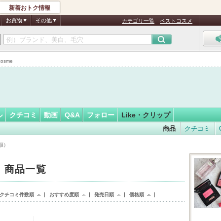
新着おトク情報
フォロー
さん
お買物
その他
カテゴリ一覧
ベストコスメ
認
証
osme
済
ル
クチコミ
動画
Q&A
フォロー
Like・クリップ
商品
クチコミ
時順）
た 商品一覧
クチコミ件数順
おすすめ度順
発売日順
価格順