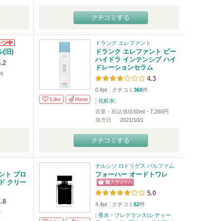
クチコミする
ドランク エレファント
(旧)
ドランク エレファント ビー
ハイドラ インテンシブ ハイ
.2
ドレーションセラム
件
4.3
0.8pt
クチコミ
360
件
Like
Have
[
化粧水
]
容量・税込価格
50ml・7,260円
発売日
2021/10/1
クチコミする
ト
ナルシソ ロドリゲス パルファム
ント プロ
フォーハー オードトワレ
ド クリー
5.0
.8
4.4pt
クチコミ
62
件
件
[
香水・フレグランス(レディー