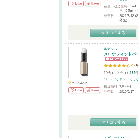
Like
Have
容量・税込価格
5.5mL
円 / 5.5ml・
発売日
2021/3/12 
発売)
クチコミする
ルナソル
メロウフィットバ
5
10.6pt
クチコミ
134
[
リップケア・リップ
税込価格
3,850円
Like
Have
発売日
2023/3/17
クチコミする