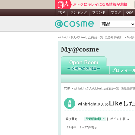
おトクにキレイになる情報が満載！
winbright
TOP
ランキング
ブランド
ブログ
Q&A
winbrightさんのLikeした商品一覧（登録日時順） - My@c
My@cosme
プロフィー
TOP
> winbrightさんのLikeした商品一覧（登録日
Likeし
winbright
さんの
並び替え：
登録日時順
ポイント順
27件中 1～27件表示