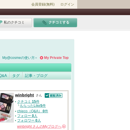
会員登録(無料)
ログイン
私のクチコミ
クチコミする
My@cosmeの使い方
My Private Top
Q&A
タグ
記事・ブログ
winbright
さん
認証済
クチコミ
15
件
└
もらったLike
5
件
chieco（Q&A）
0
件
フォロー
0
人
フォロワー
0
人
winbright
さんの
Myブログへ