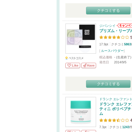
クチコミする
ジバンシイ
プリズム・リーブル
5
17.9pt
クチコミ
5863
[
ルースパウダー
]
税込価格
- (生産終了)
発売日
2014/9/5
Like
Have
クチコミする
ドランク エレファン
ドランク エレファ
ティニ ポリペプチ
ム
4
7.3pt
クチコミ
1243