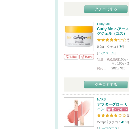
クチコミする
Curly Me
Curly Me ヘア
グジェル（ユズ）
5
0.9pt
クチコミ
7
件
[
ヘアジェル
]
Like
Have
容量・税込価格
150g・
円 / 180g・
発売日
2023/7/15
クチコミする
NARS
アフターグロー リ
イン
5
22.3pt
クチコミ
410
[
リップグロス
]