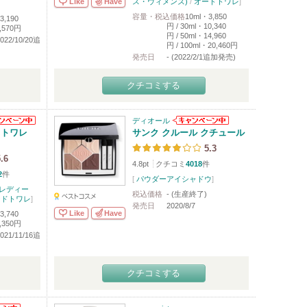
Like
Have
ス・ウィメンズ)
/
オードトワレ
]
容量・税込価格
10ml・3,850
3,190
円 / 30ml・10,340
,570円
円 / 50ml・14,960
2022/10/20追
円 / 100ml・20,460円
発売日
- (2022/2/1追加発売)
クチコミする
ディオール
ドトワレ
サンク クルール クチュール
5.3
.6
4.8pt
クチコミ
4018
件
2
件
[
パウダーアイシャドウ
]
レディー
税込価格
- (生産終了)
ードトワレ
]
発売日
2020/8/7
Like
Have
3,740
,350円
2021/11/16追
クチコミする