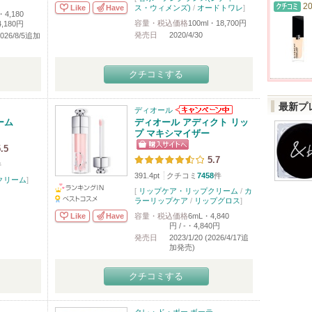
20
Like
Have
ス・ウィメンズ)
/
オードトワレ
]
・4,180
容量・税込価格
100ml・18,700円
4,180円
発売日
2020/4/30
(2026/8/5追加
クチコミする
最新プ
ディオール
ーム
ディオール アディクト リッ
プ マキシマイザー
.5
5.7
件
391.4pt
クチコミ
7458
件
クリーム
]
[
リップケア・リップクリーム
/
カ
ラーリップケア
/
リップグロス
]
Like
Have
容量・税込価格
6mL・4,840
円 / -・4,840円
発売日
2023/1/20 (2026/4/17追
加発売)
クチコミする