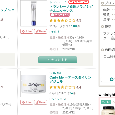
トランシーノ
プロフ
トランシーノ薬用メラノシグ
リップ シェ
年齢
･
ナルエッセンス
髪質
･
星座
･
.8
4.9
趣味
21.9pt
クチコミ
1484
件
Like
Have
[
美容液
]
ファッ
4,840円
容量・税込価格
30g・4,950
グ
音
円 / 50g・6,930円 (編集
部調べ)
発売日
2023/2/10
自己紹
自己紹
クチコミする
Curly Me
Curly Me ヘアースタイリン
グジェル
.9
4.4
0.7pt
クチコミ
34
件
winbri
[
ヘアジェル
]
20
Like
Have
・2,420円
容量・税込価格
150g(詰替え用)・
2,280円 / 180g・2,880円
発売日
2022/6/22