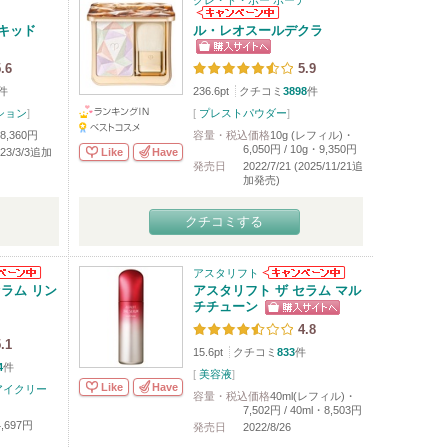
クレ・ド・ポー ボーテ
キッド
ル・レオスールデクラ
.6
5.9
件
236.6pt
クチコミ
3898
件
ション
]
[
プレストパウダー
]
8,360円
容量・税込価格
10g (レフィル)・
6,050円 / 10g・9,350円
Like
Have
2023/3/3追加
発売日
2022/7/21 (2025/11/21追
加発売)
クチコミする
アスタリフト
セラム リン
アスタリフト ザ セラム マル
チチューン
4.8
.1
15.6pt
クチコミ
833
件
4
件
[
美容液
]
Like
Have
アイクリー
容量・税込価格
40ml(レフィル)・
7,502円 / 40ml・8,503円
,697円
発売日
2022/8/26