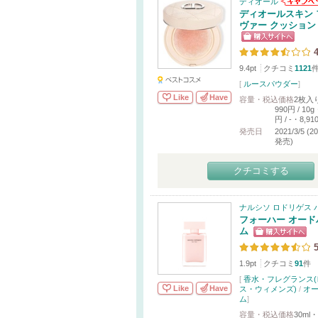
ディオール
ディオールスキン 
ヴァー クッション
4
9.4pt
クチコミ
1121
[
ルースパウダー
]
Like
Have
容量・税込価格
2枚入
990円 / 10g
円 / -・8,91
発売日
2021/3/5 (
発売)
クチコミする
ナルシソ ロドリゲス 
フォーハー オード
ム
5
1.9pt
クチコミ
91
件
[
香水・フレグランス(
Like
Have
ス・ウィメンズ)
/
オ
ム
]
容量・税込価格
30ml・