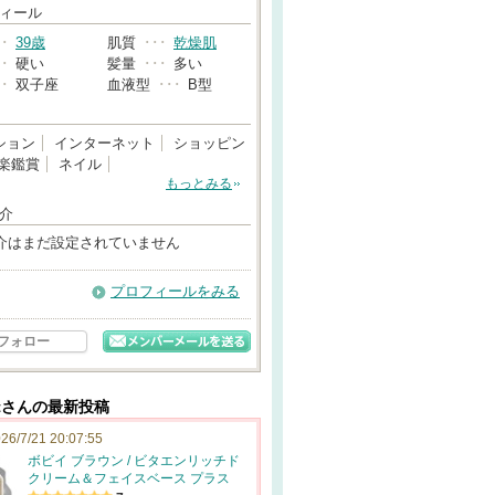
→
ィール
･･
39歳
肌質
･･･
乾燥肌
･･
硬い
髪量
･･･
多い
･･
双子座
血液型
･･･
B型
ション
インターネット
ショッピン
楽鑑賞
ネイル
もっとみる
介
介はまだ設定されていません
プロフィールをみる
フォロー
ghtさんの最新投稿
26/7/21 20:07:55
ボビイ ブラウン / ビタエンリッチド
クリーム＆フェイスベース プラス