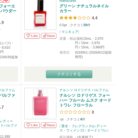
manucurist
フォーエ
グリーン ナチュラルネイル
 パウダー
カラー
4.4
.9
0.5pt
クチコミ
59
件
件
[
マニキュア
]
Like
Have
容量・税込価格
15mL・2,970
円 / 15ml・2,970
り(パフ)・
円 / 15mL・3,960円
・8,910
0円
発売日
2018/5/1 (2026/6/12追加
発売)
2023/6/30追加
クチコミする
パルファム
ナルシソ ロドリゲス パルファム
パルファ
ナルシソ ロドリゲス フォー
ハー フルール ムスク オード
トワレ フローラル
.7
0
-pt
クチコミ
4
件
レディー
Like
Have
ードパルファ
[
香水・フレグランス(レディー
ス・ウィメンズ)
/
オードトワレ
]
11,990
税込価格
- (生産終了)