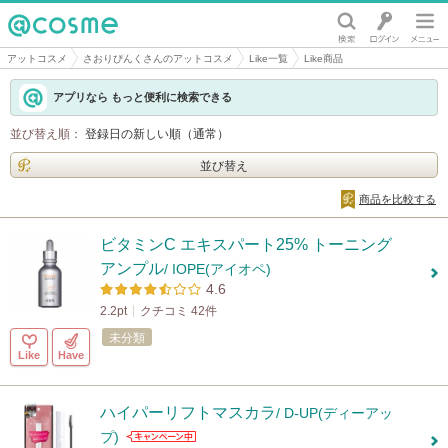
@cosme
アットコスメ
さおりぴんくさんのアットコスメ
Like一覧
Like商品
アプリなら もっと便利に検索できる
並び替え順：
登録日の新しい順（通常）
並び替え
商品を比較する
ビタミンC エキスパート25% トーニング
アンプル
/ IOPE(アイオペ)
4.6
2.2pt
クチコミ 42件
未分類
Like
Have
ハイパーリフトマスカラ
/ D-UP(ディーアッ
プ)