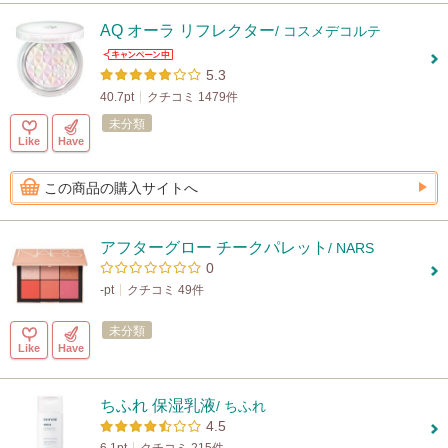
AQ オーラ リフレクター
/ コスメデコルテ
5.3
40.7pt
クチコミ 1479件
未分類
Like
Have
この商品の購入サイトへ
アフターグロー チークパレット
/ NARS
0
-pt
クチコミ 49件
未分類
Like
Have
ちふれ 保湿乳液
/ ちふれ
4.5