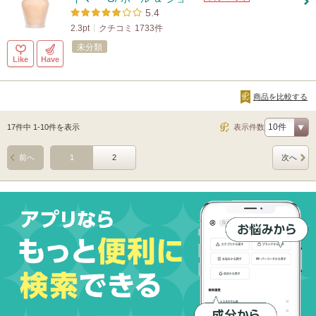
5.4
2.3pt
クチコミ 1733件
未分類
Like
Have
商品を比較する
17件中 1-10件を表示
表示件数
前へ
1
2
次へ