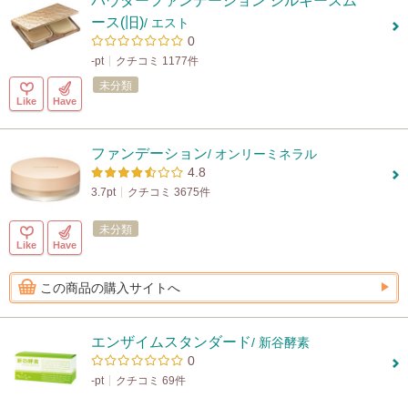
パウダーファンデーション シルキースム
ース(旧)
/ エスト
0
-pt
クチコミ 1177件
未分類
Like
Have
ファンデーション
/ オンリーミネラル
4.8
3.7pt
クチコミ 3675件
未分類
Like
Have
この商品の購入サイトへ
エンザイムスタンダード
/ 新谷酵素
0
-pt
クチコミ 69件