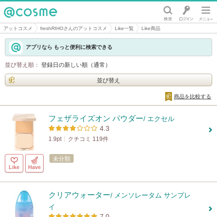
@cosme
アットコスメ
freshRIHOさんのアットコスメ
Like一覧
Like商品
アプリなら もっと便利に検索できる
並び替え順：
登録日の新しい順（通常）
並び替え
商品を比較する
フェザライズオン パウダー
/ エクセル
4.3
1.9pt
クチコミ 119件
未分類
Like
Have
クリアウォーター
/ メンソレータム サンプレ
イ
7.0