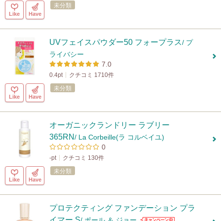
未分類
Like
Have
UVフェイスパウダー50 フォープラス
/ プ
ライバシー
7.0
0.4pt
クチコミ 1710件
未分類
Like
Have
オーガニックランドリー ラブリー
365RN
/ La Corbeille(ラ コルベイユ)
0
-pt
クチコミ 130件
未分類
Like
Have
プロテクティング ファンデーション プラ
イマー S
/ ポール ＆ ジョー