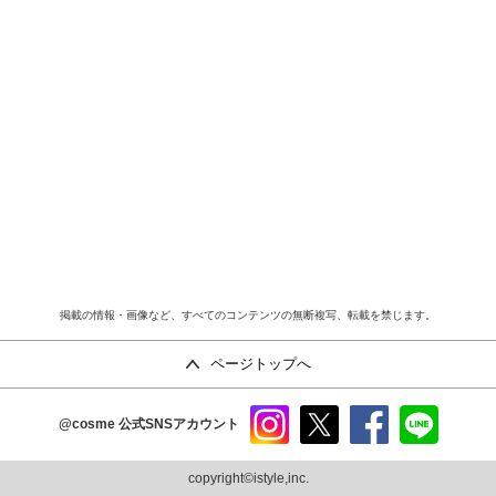
掲載の情報・画像など、すべてのコンテンツの無断複写、転載を禁じます。
ページトップへ
@cosme
公式SNSアカウント
instag
x
faceb
line
ram
ook
copyright©istyle,inc.