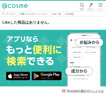
@cosme
アットコスメ
京極３さんのアットコスメ
Like一覧
Like商品
Likeした商品はありません。
@cosmeの集計ポイントとは
?