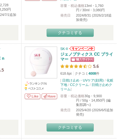
2,728
容量・税込価格
13ml・1,760
8,250円
円 / 30ml・3,080円
2024/7/1追加
発売日
2024/8/31 (2026/2/18追
加発売)
クチコミする
テ
SK-II
ジェノプティクス CC プライ
 n
マー
5.6
.5
618.6pt
クチコミ
4008
件
[
日焼け止め・UVケア(顔用)
/
化粧
下地
/
CCクリーム
/
日焼け止めク
リーム
]
容量・税込価格
30g・9,900
Like
Have
円 / 50g・14,850円 (編
集部調べ)
発売日
2025/4/20 (2026/6/5追加
発売)
クチコミする