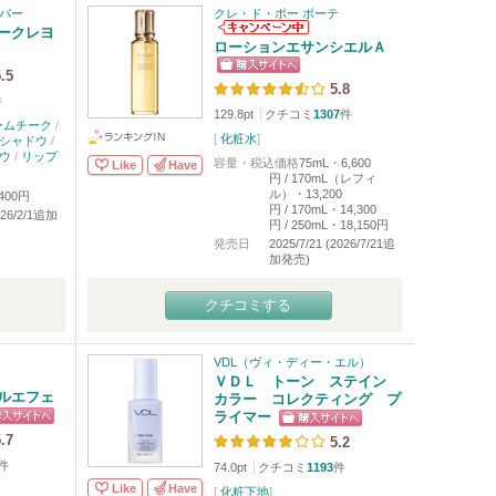
バー
クレ・ド・ポー ボーテ
ークレヨ
ローションエサンシエルＡ
.5
5.8
件
129.8pt
クチコミ
1307
件
ームチーク
/
[
化粧水
]
シャドウ
/
ウ
/
リップ
容量・税込価格
75mL・6,600
Like
Have
円 / 170mL（レフィ
ル）・13,200
400円
円 / 170mL・14,300
2026/2/1追加
円 / 250mL・18,150円
発売日
2025/7/21 (2026/7/21追
加発売)
クチコミする
VDL（ヴィ・ディー・エル）
ＶＤＬ トーン ステイン
ルエフェ
カラー コレクティング プ
ライマー
.7
5.2
件
74.0pt
クチコミ
1193
件
Like
Have
[
化粧下地
]