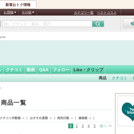
新着おトク情報
フォロー
ん
お買物
その他
カテゴリ一覧
ベストコスメ
sme
ル
クチコミ
動画
Q&A
フォロー
Like・クリップ
商品
クチコミ
順）
た 商品一覧
クチコミ件数順
おすすめ度順
発売日順
価格順
1
2
3
4
5
次へ