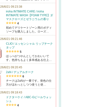
26/6/21 09:23:38
iroha INTIMATE CARE / iroha
INTIMATE WASH【FOAM TYPE】ダ
マスクローズとゼラニウムの香り
4
初めてデリケートゾーン用のボディ
ソープを購入しました。ローズ…
26/6/21 09:21:46
CLIO / エッセンシャル リップチーク
タップ
5
ほっぺがつやんとしてかわいいで
す。色持ちもよく多幸感ある仕上…
26/6/21 09:20:45
2aN / デュアルチーク
6
チークは2aNが一番です。発色の仕
方がほわっとしつつ使うと使…
26/6/21 09:18:43
ドクターケイ / ABC-Gピールウォッ
シュ
4