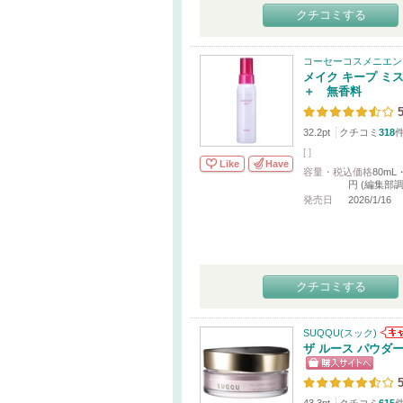
クチコミする
コーセーコスメニエン
メイク キープ ミ
＋ 無香料
5
32.2pt
クチコミ
318
[
]
Like
Have
容量・税込価格
80mL・
円 (編集部調
発売日
2026/1/16
クチコミする
SUQQU(スック)
ザ ルース パウダ
5