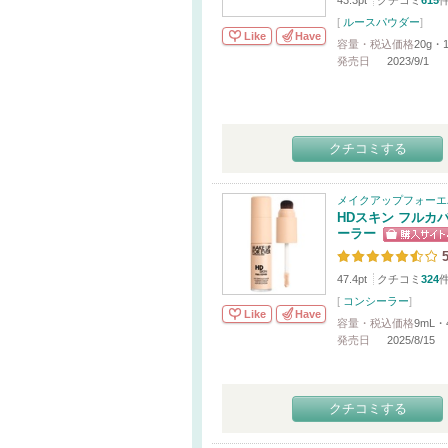
43.3pt
クチコミ
615
[
ルースパウダー
]
Like
Have
容量・税込価格
20g・1
発売日
2023/9/1
クチコミする
メイクアップフォーエ
HDスキン フルカ
ーラー
5
47.4pt
クチコミ
324
[
コンシーラー
]
Like
Have
容量・税込価格
9mL・
発売日
2025/8/15
クチコミする