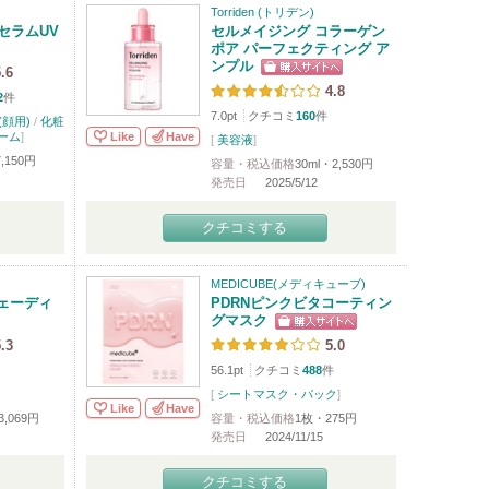
Torriden (トリデン)
セラムUV
セルメイジング コラーゲン
ポア パーフェクティング ア
ンプル
.6
4.8
2
件
7.0pt
クチコミ
160
件
顔用)
/
化粧
Like
Have
ーム
]
[
美容液
]
,150円
容量・税込価格
30ml・2,530円
発売日
2025/5/12
クチコミする
MEDICUBE(メディキューブ)
シェーディ
PDRNピンクビタコーティン
グマスク
.3
5.0
56.1pt
クチコミ
488
件
[
シートマスク・パック
]
Like
Have
3,069円
容量・税込価格
1枚・275円
発売日
2024/11/15
クチコミする