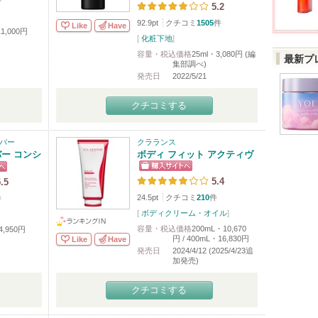
件
5.2
92.9pt
クチコミ
1505
件
Like
Have
1,000円
[
化粧下地
]
容量・税込価格
25ml・3,080円 (編
最新プ
集部調べ)
発売日
2022/5/21
クチコミする
バー
クラランス
バー コンシ
ボディ フィット アクティヴ
5.4
.5
24.5pt
クチコミ
210
件
件
[
ボディクリーム・オイル
]
容量・税込価格
200mL・10,670
4,950円
円 / 400mL・16,830円
Like
Have
発売日
2024/4/12 (2025/4/23追
加発売)
クチコミする