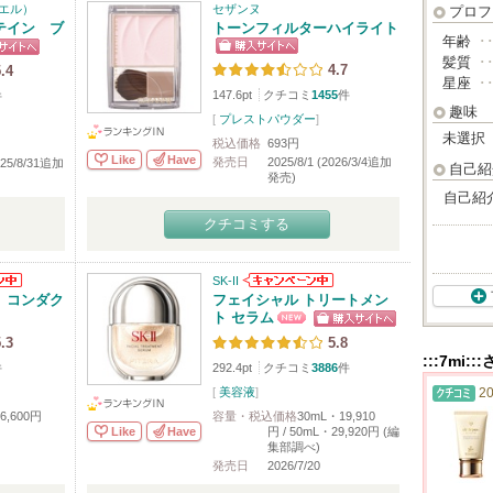
・エル）
セザンヌ
プロフ
テイン ブ
トーンフィルターハイライト
年齢
･
髪質
･
4.7
.4
星座
･
147.6pt
クチコミ
1455
件
件
趣味
[
プレストパウダー
]
未選択
税込価格
693円
Like
Have
発売日
2025/8/1 (2026/3/4追加
2025/8/31追加
自己紹
発売)
自己紹
クチコミする
SK-II
 コンダク
フェイシャル トリートメン
ト セラム
.3
5.8
:::7mi
件
292.4pt
クチコミ
3886
件
[
美容液
]
20
6,600円
容量・税込価格
30mL・19,910
Like
Have
円 / 50mL・29,920円 (編
集部調べ)
発売日
2026/7/20