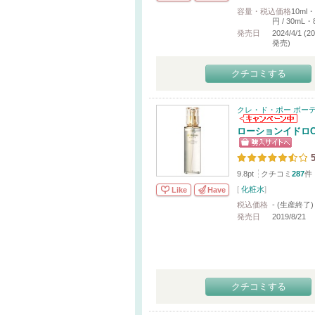
容量・税込価格
10ml・
円 / 30mL・
発売日
2024/4/1 (
発売)
クチコミする
クレ・ド・ポー ボー
ローションイドロC
5
9.8pt
クチコミ
287
件
[
化粧水
]
Like
Have
税込価格
- (生産終了)
発売日
2019/8/21
クチコミする