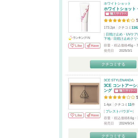
ホワイトショット
ホワイトショット 
5
173.2pt
クチコミ
116
[
日焼け止め・UVケア(
下地
/
日焼け止めクリ
容量・税込価格
45g・7
Like
Have
発売日
2025/3/1
クチコミする
3CE STYLENANDA
3CE コントアー
ング
5
1.4pt
クチコミ
11
件
[
プレストパウダー
]
Like
Have
容量・税込価格
8.6g・
発売日
2024/9/14
クチコミする