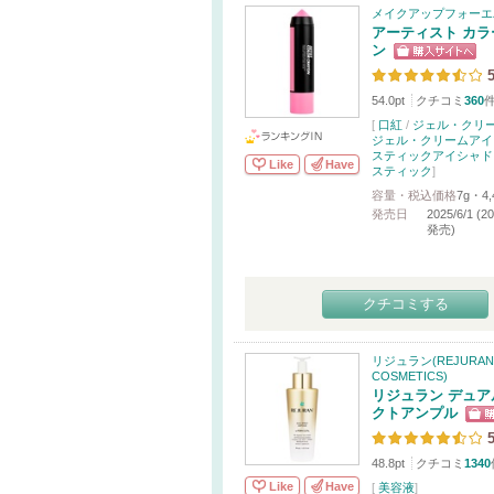
メイクアップフォーエ
アーティスト カラ
ン
5
54.0pt
クチコミ
360
[
口紅
/
ジェル・クリ
ジェル・クリームアイ
スティックアイシャド
Like
Have
スティック
]
容量・税込価格
7g・4,
発売日
2025/6/1 (
発売)
クチコミする
リジュラン(REJURAN
COSMETICS)
リジュラン デュア
クトアンプル
5
48.8pt
クチコミ
1340
Like
Have
[
美容液
]