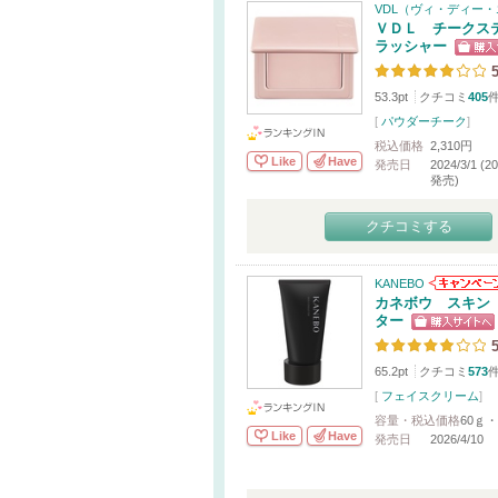
VDL（ヴィ・ディー
ＶＤＬ チークス
ラッシャー
5
53.3pt
クチコミ
405
[
パウダーチーク
]
税込価格
2,310円
Like
Have
発売日
2024/3/1 (
発売)
クチコミする
KANEBO
カネボウ スキン
ター
5
65.2pt
クチコミ
573
[
フェイスクリーム
]
容量・税込価格
60ｇ・
Like
Have
発売日
2026/4/10