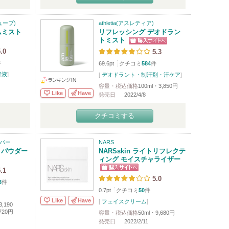
ューブ)
athletia(アスレティア)
ムミスト
リフレッシング デオドラン
トミスト
.0
5.3
件
69.6pt
クチコミ
584
件
容液
]
[
デオドラント・制汗剤・汗ケア
]
容量・税込価格
100ml・3,850円
Like
Have
発売日
2022/4/8
クチコミする
バー
NARS
トパウダー
NARSskin ライトリフレクテ
ィング モイスチャライザー
.1
5.0
3
件
0.7pt
クチコミ
50
件
Like
Have
[
フェイスクリーム
]
3,190
,720円
容量・税込価格
50ml・9,680円
発売日
2022/2/11