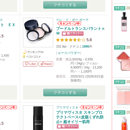
クチコミする
20
ス
クレ・ド・ポー ボーテ
スト ＥＸ
プードルトランスパラントｎ
Ｍ
.5
5.8
件
332.9pt
クチコミ
1995
件
20
[
ルースパウダー
]
1,430
容量・税込価格
8g・6,930
べ)
円 / 24g(レフィル)・
Like
Have
9,900円 / 24g・13,200
円 / -・1,100円
発売日
2025/3/21 (2026/3/21追
加発売)
20
クチコミする
プリマヴィスタ
ー
プリマヴィスタ スキンプロ
20
テクトベース<皮脂くずれ防
止> 超オイリー肌用
.5