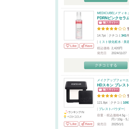
MEDICUBE(メディキ
PDRNピンクセラ
5
14.7pt
クチコミ
341
[
ミスト状化粧水
/
美
Like
Have
税込価格
2,420円
発売日
2024/11/27
クチコミする
メイクアップフォーエ
HDスキン プレス
5
121.8pt
クチコミ
109
[
プレストパウダー
]
容量・税込価格
4.5g・
円 / 10g・5
Like
Have
発売日
2025/1/1