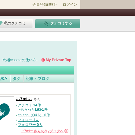
会員登録(無料)
ログイン
私のクチコミ
クチコミする
My@cosmeの使い方
My Private Top
Q&A
タグ
記事・ブログ
:::7mi:::
さん
クチコミ
14
件
└
もらったLike
1
件
chieco（Q&A）
0
件
フォロー
1
人
フォロワー
0
人
:::7mi:::
さんの
Myブログへ