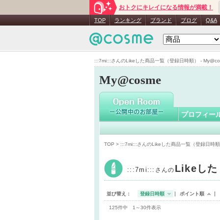
おトクにキレイになる情報が満載！
:::7mi:::
さ
TOP
ランキング
ブランド
ブログ
Q&A
:::7mi:::さんのLikeした商品一覧（登録日時順） - My@co
My@cosme
プロフィー
TOP
> :::7mi:::さんのLikeした商品一覧（登録日時
Likeし
:::7mi:::
さんの
並び替え：
登録日時順
ポイント順
125件中 1～30件表示