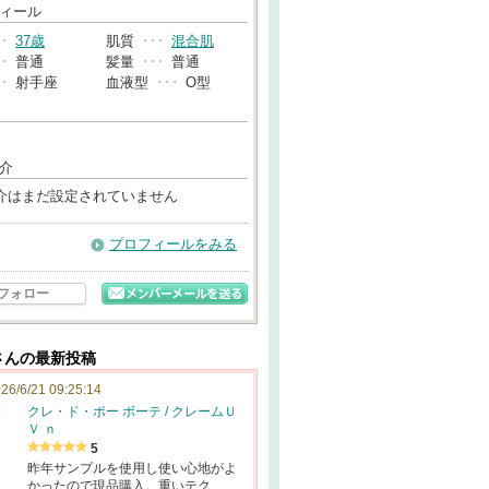
→
ィール
･･
37歳
肌質
･･･
混合肌
･･
普通
髪量
･･･
普通
･･
射手座
血液型
･･･
O型
介
介はまだ設定されていません
プロフィールをみる
フォロー
:::さんの最新投稿
26/6/21 09:25:14
クレ・ド・ポー ボーテ / クレームＵ
Ｖ ｎ
5
昨年サンプルを使用し使い心地がよ
かったので現品購入。重いテク…