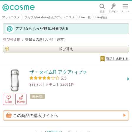
@cosme
アットコスメ
フカフカfukafukaさんのアットコスメ
Like一覧
Like商品
アプリなら もっと便利に検索できる
並び替え順：
登録日の新しい順（通常）
並び替え
商品を比較する
ザ・タイムR アクア
/ イプサ
5.3
388.7pt
クチコミ 22091件
未分類
Like
Have
この商品の購入サイトへ