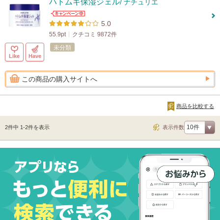
ハトムギ保湿ジェル
/ ナチュリエ
5.0
55.9pt
クチコミ 9872件
未分類
Like
Have
この商品の購入サイトへ
商品を比較する
2件中 1-2件を表示
表示件数