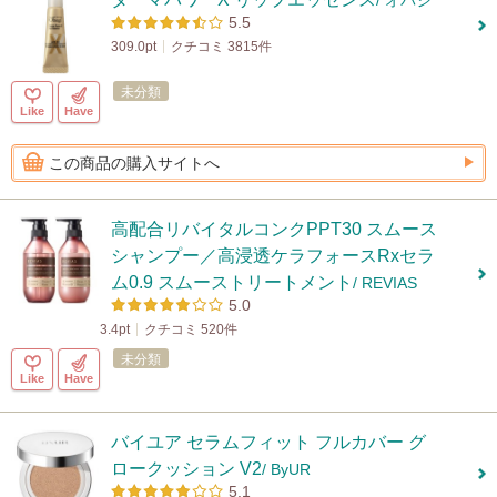
/ オバジ
5.5
309.0pt
クチコミ 3815件
未分類
Like
Have
この商品の購入サイトへ
高配合リバイタルコンクPPT30 スムース
シャンプー／高浸透ケラフォースRxセラ
ム0.9 スムーストリートメント
/ REVIAS
5.0
3.4pt
クチコミ 520件
未分類
Like
Have
バイユア セラムフィット フルカバー グ
ロークッション V2
/ ByUR
5.1