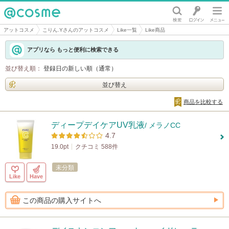
@cosme
アットコスメ
こりん.Yさんのアットコスメ
Like一覧
Like商品
アプリなら もっと便利に検索できる
並び替え順：
登録日の新しい順（通常）
並び替え
商品を比較する
ディープデイケアUV乳液
/ メラノCC
4.7
19.0pt
クチコミ 588件
未分類
Like
Have
この商品の購入サイトへ