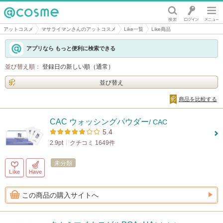
@cosme
アットコスメ
マサライマンさんのアットコスメ
Like一覧
Like商品
アプリなら もっと便利に検索できる
並び替え順：
登録日の新しい順（通常）
並び替え
商品を比較する
CAC ウォッシングパウダー
/ CAC
5.4
2.9pt
クチコミ 1649件
未分類
Like
Have
この商品の購入サイトへ