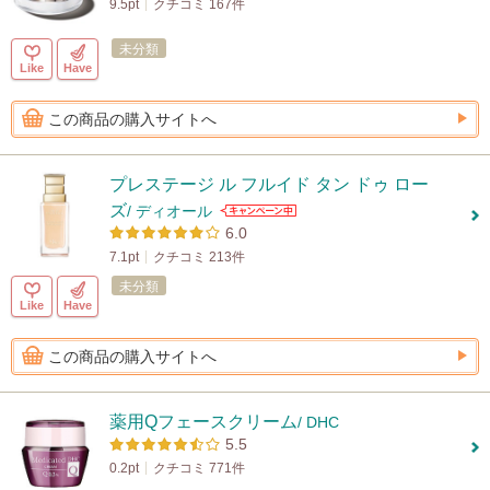
9.5pt
クチコミ 167件
未分類
Like
Have
この商品の購入サイトへ
プレステージ ル フルイド タン ドゥ ロー
ズ
/ ディオール
6.0
7.1pt
クチコミ 213件
未分類
Like
Have
この商品の購入サイトへ
薬用Qフェースクリーム
/ DHC
5.5
0.2pt
クチコミ 771件