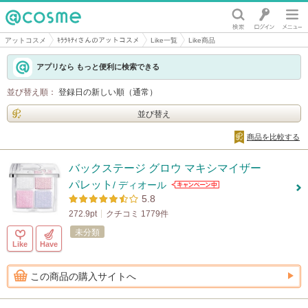
@cosme
アットコスメ
ｷﾗﾗｷﾃｨさんのアットコスメ
Like一覧
Like商品
アプリなら もっと便利に検索できる
並び替え順：
登録日の新しい順（通常）
並び替え
商品を比較する
バックステージ グロウ マキシマイザー
パレット
/ ディオール
5.8
272.9pt
クチコミ 1779件
未分類
Like
Have
この商品の購入サイトへ