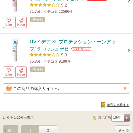
5.2
71.7pt
クチコミ 12566件
未分類
Like
Have
UVイデア XL プロテクショントーンアッ
プ
/ ラ ロッシュ ポゼ
5.3
75.8pt
クチコミ 9189件
未分類
Like
Have
この商品の購入サイトへ
商品を比較する
14件中 1-10件を表示
表示件数
前へ
1
2
次へ