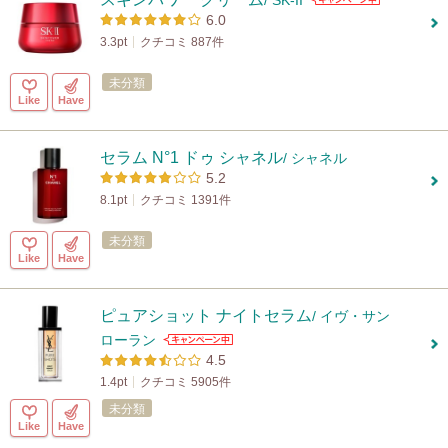
/ SK-II
6.0
3.3pt
クチコミ 887件
未分類
Like
Have
セラム N°1 ドゥ シャネル
/ シャネル
5.2
8.1pt
クチコミ 1391件
未分類
Like
Have
ピュアショット ナイトセラム
/ イヴ・サン
ローラン
4.5
1.4pt
クチコミ 5905件
未分類
Like
Have