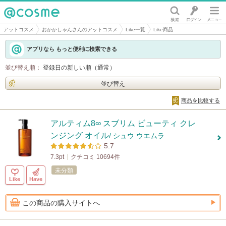
@cosme
アットコスメ
おかかしゃんさんのアットコスメ
Like一覧
Like商品
アプリなら もっと便利に検索できる
並び替え順：
登録日の新しい順（通常）
並び替え
商品を比較する
アルティム8∞ スブリム ビューティ クレ
ンジング オイル
/ シュウ ウエムラ
5.7
7.3pt
クチコミ 10694件
未分類
Like
Have
この商品の購入サイトへ