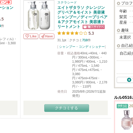
ステラシード
プロフ
ローション
エイトザタラソ クレンジン
年齢
･
グリペア＆モイスト 美容液
髪質
･
シャンプー／ディープリペア
.5
＆アクアモイスト 美容液ト
星座
･
4
件
リートメント
趣味
5.3
Like
Have
未選択
l(レフィル)・
31.1pt
クチコミ
710
件
25ml・3,300
自己紹
[
シャンプー・コンディショナー
]
自己紹
容量・税込価格
40mL+40mL・440
円 / 300mL+300mL・
1,980円 / 400mL・1,210
円 / 475mL・1,540
円 / 475mL+475mL・
3,080
円 / 475ml+475ml・
3,080円 / 800mL・2,178
円 / -・110円
発売日
2025/8/8 (2026/7/1追加
発売)
ルル051
20
クチコミする