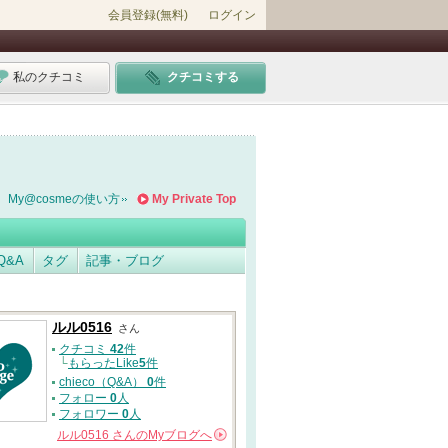
会員登録(無料)
ログイン
私のクチコミ
クチコミする
My@cosmeの使い方
My Private Top
Q&A
タグ
記事・ブログ
ルル0516
さん
クチコミ
42
件
└
もらったLike
5
件
chieco（Q&A）
0
件
フォロー
0
人
フォロワー
0
人
ルル0516
さんの
Myブログへ