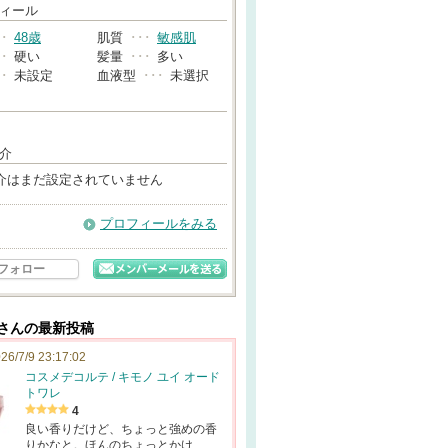
→
ィール
･･
48歳
肌質
･･･
敏感肌
･･
硬い
髪量
･･･
多い
･･
未設定
血液型
･･･
未選択
介
介はまだ設定されていません
プロフィールをみる
フォロー
6さんの最新投稿
26/7/9 23:17:02
コスメデコルテ / キモノ ユイ オード
トワレ
4
良い香りだけど、ちょっと強めの香
りかなと。ほんのちょっとかけ…