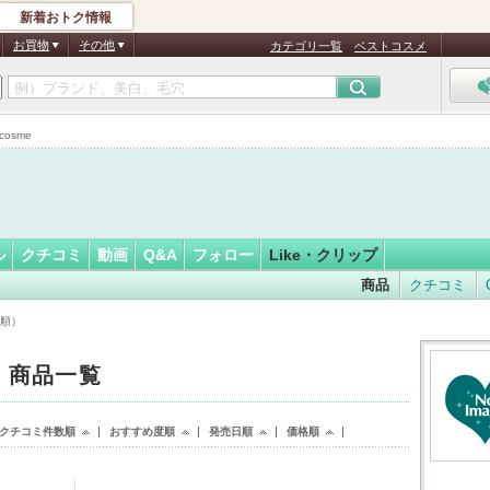
新着おトク情報
フォロー
さん
お買物
その他
カテゴリ一覧
ベストコスメ
osme
ル
クチコミ
動画
Q&A
フォロー
Like・クリップ
商品
クチコミ
時順）
た 商品一覧
クチコミ件数順
おすすめ度順
発売日順
価格順