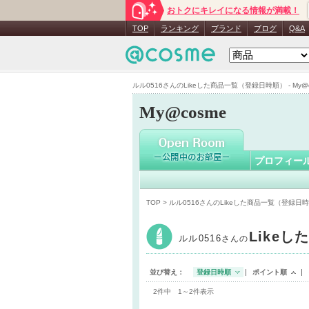
おトクにキレイになる情報が満載！
ルル0516
TOP
ランキング
ブランド
ブログ
Q&A
ルル0516さんのLikeした商品一覧（登録日時順） - My@c
My@cosme
プロフィー
TOP
> ルル0516さんのLikeした商品一覧（登録日
Likeし
ルル0516
さんの
並び替え：
登録日時順
ポイント順
2件中 1～2件表示