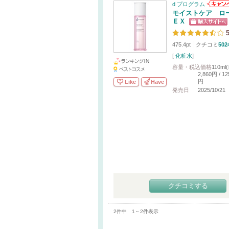
d プログラム
モイストケア 
ＥＸ
5
475.4pt
クチコミ
502
[
化粧水
]
容量・税込価格
110m
2,860円 / 1
円
Like
Have
発売日
2025/10/21
クチコミする
2件中 1～2件表示