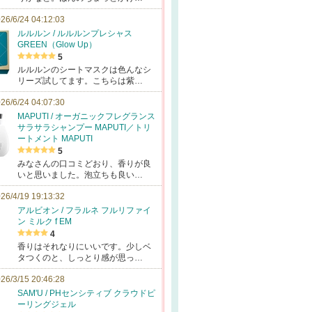
26/6/24 04:12:03
ルルルン / ルルルンプレシャス
GREEN（Glow Up）
5
ルルルンのシートマスクは色んなシ
リーズ試してます。こちらは紫…
26/6/24 04:07:30
MAPUTI / オーガニックフレグランス
サラサラシャンプー MAPUTI／トリ
ートメント MAPUTI
5
みなさんの口コミどおり、香りが良
いと思いました。泡立ちも良い…
26/4/19 19:13:32
アルビオン / フラルネ フルリファイ
ン ミルク f EM
4
香りはそれなりにいいです。少しベ
タつくのと、しっとり感が思っ…
26/3/15 20:46:28
SAM'U / PHセンシティブ クラウドピ
ーリングジェル