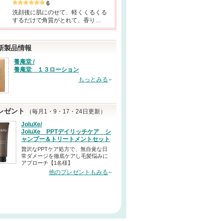
6
洗顔後に肌にのせて、軽くくるくる
するだけで角質がとれて、香り…
新製品情報
養庵堂 /
養庵堂 １３ローション
もっとみる
レゼント
（毎月1・9・17・24日更新）
JoluXe/
JoluXe PPTデイリッチケア シ
ャンプー＆トリートメントセット
贅沢なPPTケア処方で、無自覚な日
常ダメージを徹底ケアし毛髪悩みに
アプローチ【1名様】
他のプレゼントもみる