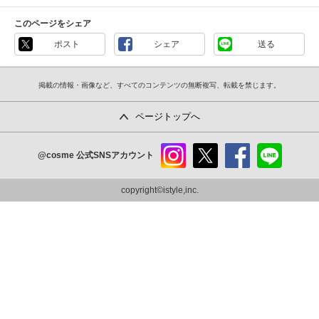
このページをシェア
ポスト
シェア
送る
掲載の情報・画像など、すべてのコンテンツの無断複写、転載を禁じます。
ページトップへ
@cosme
公式SNSアカウント
instag
x
faceb
line
ram
ook
copyright©istyle,inc.