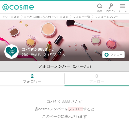
@cosme
アットコスメ
コバヤシ8888さんのアットコスメ
フォロー一覧
フォローメンバー
コバヤシ8888
さん
2
38歳
乾燥肌
フォロー
フォローメンバー
(1ページ目)
2
0
フォロワー
フォロー
コバヤシ8888
さんが
@cosmeメンバーを
フォロー
すると
このページに表示されます