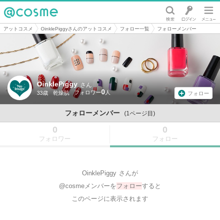
@cosme
アットコスメ
OinklePiggyさんのアットコスメ
フォロー一覧
フォローメンバー
OinklePiggy
さん
0
33歳
乾燥肌
フォロー
フォローメンバー
(1ページ目)
0
0
フォロワー
フォロー
OinklePiggy
さんが
@cosmeメンバーを
フォロー
すると
このページに表示されます