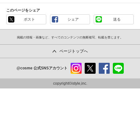
このページをシェア
ポスト
シェア
送る
掲載の情報・画像など、すべてのコンテンツの無断複写、転載を禁じます。
ページトップへ
@cosme
公式SNSアカウント
instag
x
faceb
line
ram
ook
copyright©istyle,inc.