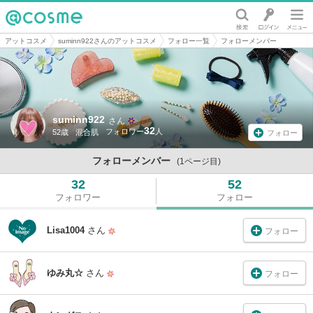
@cosme
アットコスメ
suminn922さんのアットコスメ
フォロー一覧
フォローメンバー
suminn922
さん
32
52歳
混合肌
フォロー
フォローメンバー
(1ページ目)
32
52
フォロワー
フォロー
Lisa1004
さん
フォロー
ゆみ丸☆
さん
フォロー