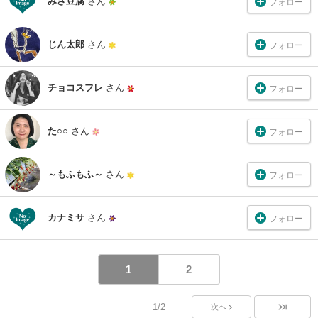
みさ豆腐
さん
フォロー
じん太郎
さん
フォロー
チョコスフレ
さん
フォロー
た○○
さん
フォロー
～もふもふ～
さん
フォロー
カナミサ
さん
フォロー
1
2
1/2
次へ