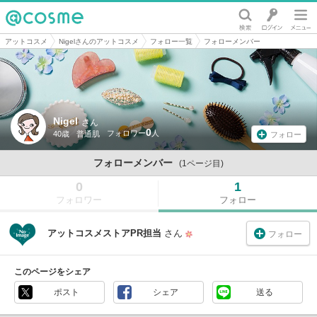
@cosme
アットコスメ
Nigelさんのアットコスメ
フォロー一覧
フォローメンバー
Nigel
さん
0
40歳
普通肌
フォロー
フォローメンバー
(1ページ目)
0
1
フォロワー
フォロー
アットコスメストアPR担当
さん
フォロー
このページをシェア
ポスト
シェア
送る