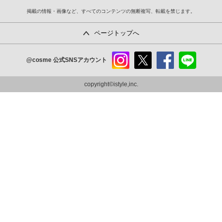
掲載の情報・画像など、すべてのコンテンツの無断複写、転載を禁じます。
ページトップへ
@cosme
公式SNSアカウント
instag
x
faceb
line
ram
ook
copyright©istyle,inc.