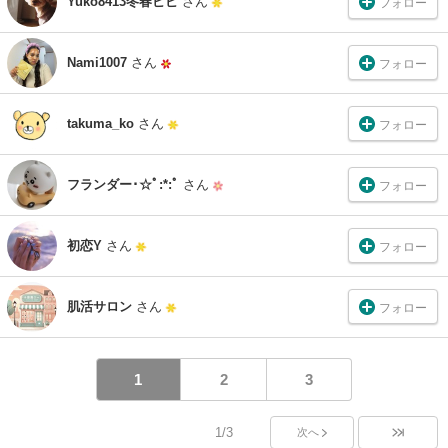
Yuko8413冬春ビビ
さん
フォロー
Nami1007
さん
フォロー
takuma_ko
さん
フォロー
フランダー･☆ﾟ:*:ﾟ
さん
フォロー
初恋Y
さん
フォロー
肌活サロン
さん
フォロー
1
2
3
1/3
次へ