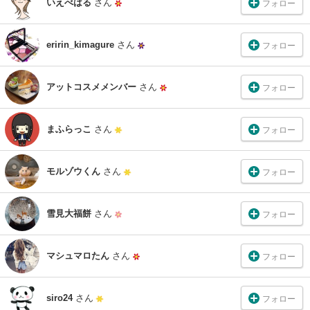
いえべはる
さん
フォロー
eririn_kimagure
さん
フォロー
アットコスメメンバー
さん
フォロー
まふらっこ
さん
フォロー
モルゾウくん
さん
フォロー
雪見大福餅
さん
フォロー
マシュマロたん
さん
フォロー
siro24
さん
フォロー