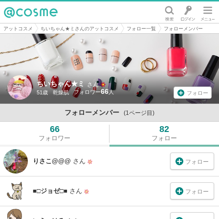
@cosme
アットコスメ
ちいちゃん★ミさんのアットコスメ
フォロー一覧
フォローメンバー
ちいちゃん★ミ
さん
66
51歳
乾燥肌
フォロー
フォローメンバー
(1ページ目)
66
82
フォロワー
フォロー
りさこ@@@
さん
フォロー
■□ジョゼ□■
さん
フォロー