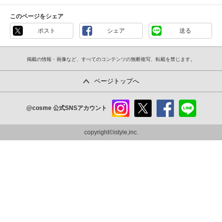
このページをシェア
ポスト
シェア
送る
掲載の情報・画像など、すべてのコンテンツの無断複写、転載を禁じます。
ページトップへ
@cosme
公式SNSアカウント
instag
x
faceb
line
ram
ook
copyright©istyle,inc.