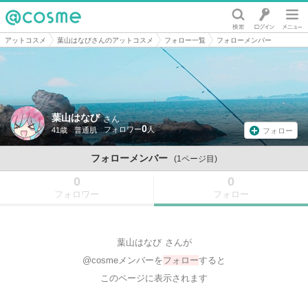
@cosme
アットコスメ
葉山はなびさんのアットコスメ
フォロー一覧
フォローメンバー
葉山はなび
さん
0
41歳
普通肌
フォロー
フォローメンバー
(1ページ目)
0
0
フォロワー
フォロー
葉山はなび
さんが
@cosmeメンバーを
フォロー
すると
このページに表示されます