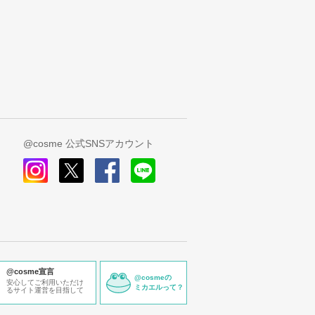
@cosme 公式SNSアカウント
instagram
x
facebook
line
@cosme宣言
@cosmeの
安心してご利用いただけ
ミカエルって？
るサイト運営を目指して