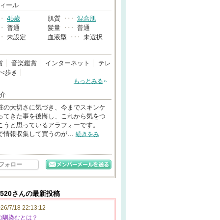
→
ィール
･･
45歳
肌質
･･･
混合肌
･･
普通
髪量
･･･
普通
･･
未設定
血液型
･･･
未選択
賞
音楽鑑賞
インターネット
テレ
べ歩き
もっとみる
介
粧の大切さに気づき、今までスキンケ
ってきた事を後悔し、これから気をつ
こうと思っているアラフォーです。
で情報収集して買うのが…
続きをみ
フォロー
520さんの最新投稿
26/7/18 22:13:12
の馴染むとは？