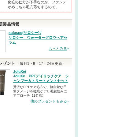
化粧の仕方が下手なのか、ファンデ
がめっちゃ毛穴落ちするので、…
新製品情報
salosee(サロシー) /
サロシー ウォーターグロウヘアセ
ラム
もっとみる
レゼント
（毎月1・9・17・24日更新）
JoluXe/
JoluXe PPTデイリッチケア シ
ャンプー＆トリートメントセット
贅沢なPPTケア処方で、無自覚な日
常ダメージを徹底ケアし毛髪悩みに
アプローチ【1名様】
他のプレゼントもみる