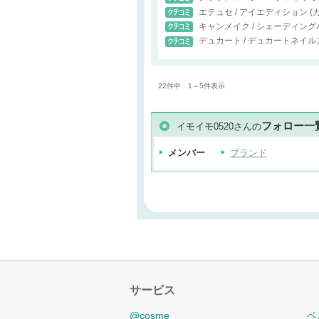
エテュセ / アイエディション 
キャンメイク / シェーディン
デュカート / デュカートネイ
22件中 1～5件表示
フォロー一
イモイモ0520さんの
メンバー
ブランド
サービス
@cosme
ベ