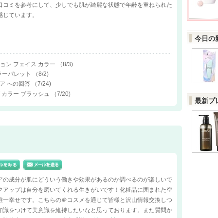
口コミを参考にして、少しでも肌が綺麗な状態で年齢を重ねられた
感じています。
今日の
クション フェイス カラー
（8/3)
ーラーパレット
（8/2)
ア への回答
（7/24)
ング カラー ブラッシュ
（7/20)
最新プ
アの成分が肌にどういう働きや効果があるのか調べるのが楽しいで
クアップは自分を磨いてくれる生きがいです！化粧品に囲まれた空
唯一幸せです。こちらの＠コスメを通じて皆様と沢山情報交換しつ
知識をつけて美意識を維持したいなと思っております。また質問か