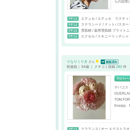
らの回答
エテュセ / エテュセ ラステ
ステラシード / ドットバスタ
雪肌精 / 薬用雪肌精 ブライト
エクセル / スキニーリッチシ
りなりくりき
さん
認証済
乾燥肌｜ 64歳 ｜ クチコミ投稿
282
件
デパコス
GUERLA
TOM FO
Kneip
クラランス / オー エクスト