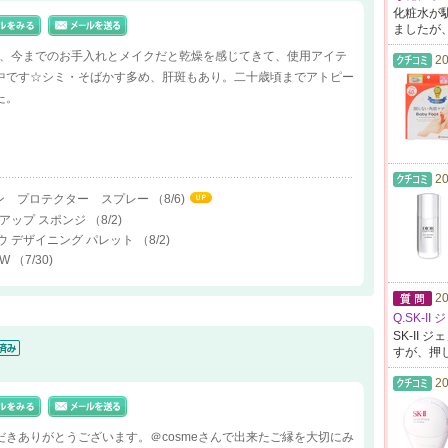
化粧水が
ましたが
3年、今までのお手入れとメイクだと乾燥を感じてきて、使用アイテ
20
中です☆シミ・そばかす多め、肝斑もあり。二十歳頃までアトピー
た。
20
ト サン プロテクター スプレー
（8/6)
クアップ スポンジ
（8/2)
ウ デザイニング パレット
（8/2)
 W
（7/30)
20
Q.SK-
SK-II ジ
ェ
すが、押
20
だきありがとうございます。＠cosmeさんで出来たご縁を大切にみ