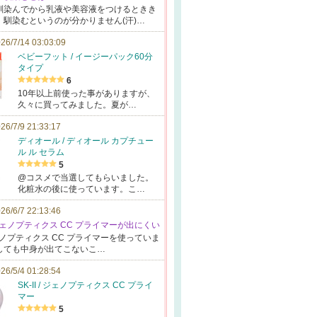
馴染ん
でから乳液や美
容液をつけると
きき
、
馴染むというの
が分かりません
(汗)…
26/7/14 03:03:09
ベビーフット / イージーパック60分
タイプ
6
10年以上前使った事がありますが、
久々に買ってみました。夏が…
26/7/9 21:33:17
ディオール / ディオール カプチュー
ル ル セラム
5
@コスメで当選してもらいました。
化粧水の後に使っています。こ…
26/6/7 22:13:46
II ジェノプティクス CC プライマーが出にくい
ノプティクス
CC プライ
マーを使ってい
ま
して
も中身が出てこ
ないこ…
26/5/4 01:28:54
SK-II / ジェノプティクス CC プライ
マー
5