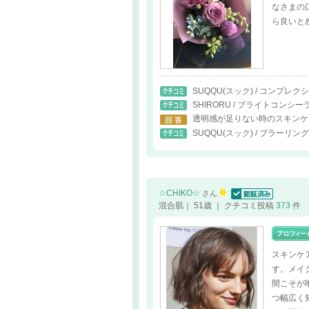
なさまの
ら良いと
SUQQU(スック) / コンプレ
SHIRORU / ブライトコンシ
透明感が足りない時のスキンケ
SUQQU(スック) / ブラーリ
☆CHIKO☆
さん
認証済
混合肌｜ 51歳 ｜ クチコミ投稿
373
件
スキンケ
す。メイ
間こそが
つ幅広く