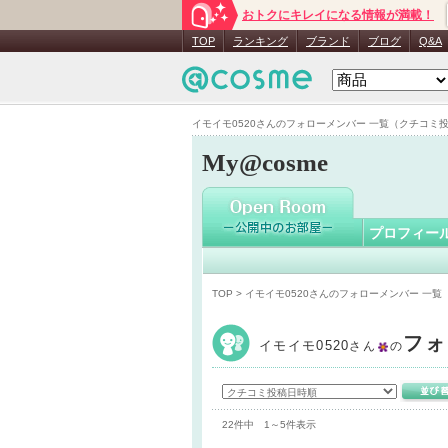
おトクにキレイになる情報が満載！
イモイモ05
TOP
ランキング
ブランド
ブログ
Q&A
イモイモ0520さんのフォローメンバー 一覧（クチコミ投稿日
My@cosme
プロフィー
TOP
> イモイモ0520さんのフォローメンバー 一
フォ
イモイモ0520
さん
の
22件中 1～5件表示