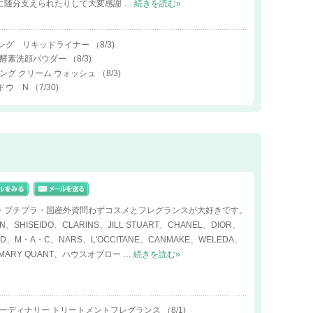
に随分支えられたりして大変感謝 …
続きを読む»
ィング リキッドライナー
（8/3)
ー 酵素洗顔パウダー
（8/3)
ニング クリーム ウォッシュ
（8/3)
ャドウ N
（7/30)
・プチプラ・国産外資問わずコスメとフレグランスが大好きです。
IN、SHISEIDO、CLARINS、JILL STUART、CHANEL、DIOR、
RD、M・A・C、NARS、L'OCCITANE、CANMAKE、WELEDA、
p、MARY QUANT、ハウスオブロー …
続きを読む»
ラオーディナリー トリートメントフレグランス
（8/1)