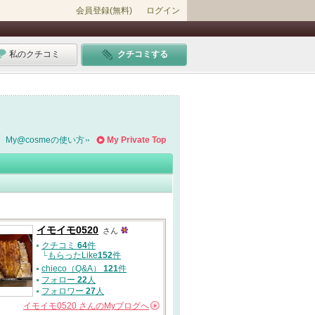
会員登録(無料)
ログイン
私のクチコミ
クチコミする
My@cosmeの使い方
My Private Top
イモイモ0520
さん
クチコミ
64
件
└
もらったLike
152
件
chieco（Q&A）
121
件
フォロー
22
人
フォロワー
27
人
イモイモ0520
さんの
Myブログへ