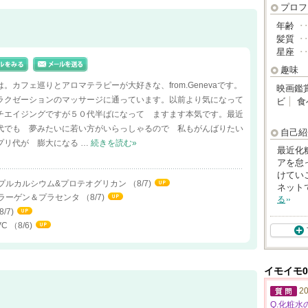
プロフ
年齢
･
髪質
･
星座
･
趣味
。カフェ巡りとアロマテラピーが大好きな、from.Genevaです。
映画鑑
ラクゼーションのマッサージに通っています。以前より気になって
ビ
食
チエイジングですが５０代半ばになって ますます本気です。最近
代でも 夢みたいに若い方がいらっしゃるので 私もがんばりたい
自己紹
プリ代が 膨大になる …
続きを読む»
最近化
アを怠
けてい
ダプルカルシウム&プロテオグリカン
（8/7)
ネット
コラーゲン＆プラセンタ
（8/7)
る
8/7)
 VC
（8/6)
イモイモ0
20
Q.化粧水