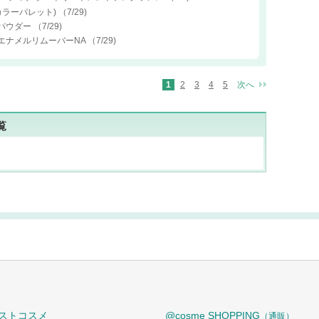
(カラーパレット)
（7/29)
グパウダー
（7/29)
ルエナメルリムーバーNA
（7/29)
1
2
3
4
5
次へ
覧
ストコスメ
@cosme SHOPPING
（通販）