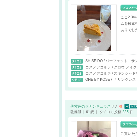
ここ2.
ムを模索
ありでし
SHISEIDO / パーフェク
コスメデコルテ / グロウ メイ
コスメデコルテ / スキンシャド
ONE BY KOSE / ザ リンクレス
薄紫色のラナンキュラス
さん
認証済
乾燥肌｜ 61歳 ｜ クチコミ投稿
235
件
ご覧いた