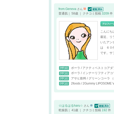
from.Geneva
さん
認証済
普通肌｜ 58歳 ｜ クチコミ投稿
3209
件
こんにちは
最近、リ
いたアン
は ６０
です。サ
ポーラ / アクティベストコア
ポーラ / インナーリフティア
アサヒ飲料 / グリーンコーラ
（
2foods / 2Gummy LIPOSOME
☆はるはるharu☆
さん
認証済
乾燥肌｜ 41歳 ｜ クチコミ投稿
192
件