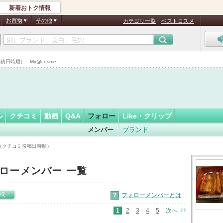
新着おトク情報
20
フォロー
さん
お買物
その他
カテゴリ一覧
ベストコスメ
時順） - My@cosme
ル
クチコミ
動画
Q&A
フォロー
Like・クリップ
メンバー
ブランド
覧（クチコミ投稿日時順）
ローメンバー 一覧
?
フォローメンバーとは
1
2
3
4
5
次へ