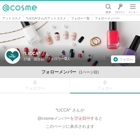
@cosme
アットコスメ
*LICCA*さんのアットコスメ
フォロー一覧
フォローメンバー
*LICCA*
さん
0
27歳
混合肌
フォロー
フォローメンバー
(1ページ目)
0
0
フォロワー
フォロー
*LICCA*
さんが
@cosmeメンバーを
フォロー
すると
このページに表示されます