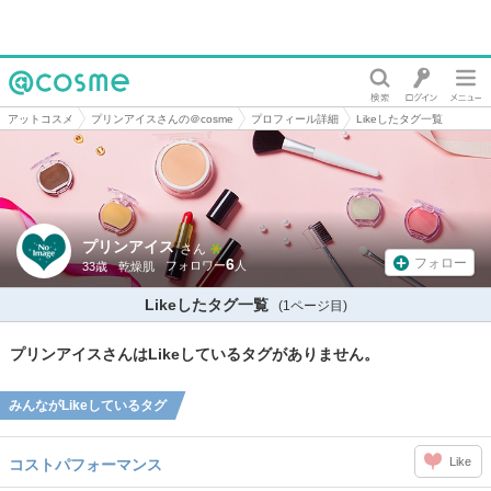
@cosme
アットコスメ
プリンアイスさんの＠cosme
プロフィール詳細
Likeしたタグ一覧
プリンアイス
さん
6
フォロー
33歳
乾燥肌
Likeしたタグ一覧
(1ページ目)
プリンアイスさんはLikeしているタグがありません。
みんながLikeしているタグ
Like
コストパフォーマンス