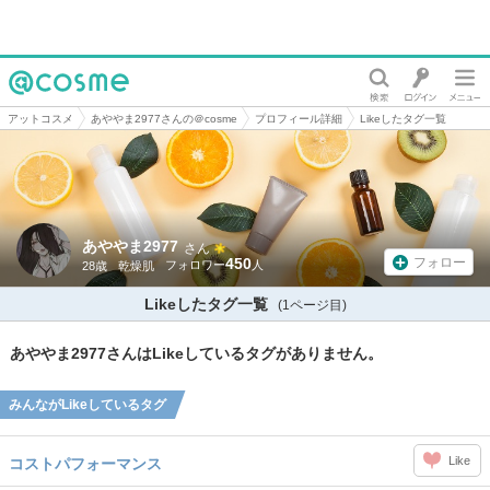
@cosme
アットコスメ
あややま2977さんの＠cosme
プロフィール詳細
Likeしたタグ一覧
あややま2977
さん
450
フォロー
28歳
乾燥肌
Likeしたタグ一覧
(1ページ目)
あややま2977さんはLikeしているタグがありません。
みんながLikeしているタグ
Like
コストパフォーマンス