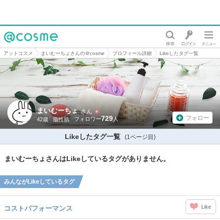
@cosme
アットコスメ
まいむーちょさんの＠cosme
プロフィール詳細
Likeしたタグ一覧
まいむーちょ
さん
729
フォロー
42歳
脂性肌
Likeしたタグ一覧
(1ページ目)
まいむーちょさんはLikeしているタグがありません。
みんながLikeしているタグ
Like
コストパフォーマンス