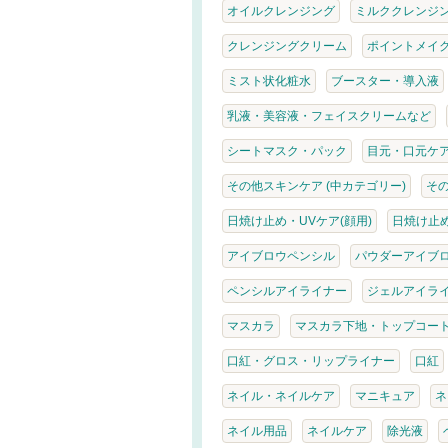
オイルクレンジング
ミルククレンジ
クレンジングクリーム
ポイントメイ
ミスト状化粧水
ブースター・導入液
乳液・美容液・フェイスクリームなど
シートマスク・パック
目元・口元ケ
その他スキンケア (中カテゴリー)
そ
日焼け止め・UVケア(顔用)
日焼け止め
アイブロウペンシル
パウダーアイブ
ペンシルアイライナー
ジェルアイラ
マスカラ
マスカラ下地・トップコー
口紅・グロス・リップライナー
口紅
ネイル・ネイルケア
マニキュア
ネ
ネイル用品
ネイルケア
除光液