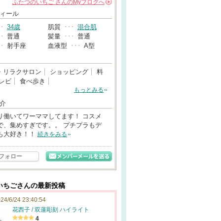
ふたつのいちご
さんの
Myブログへ
→
ィール
･･
34歳
肌質
･･･
混合肌
･･
普通
髪量
･･･
普通
･･
射手座
血液型
･･･
A型
・リラクサロン
ショッピング
料
レビ
食べ歩き
もっとみる
介
リ働いてワーママしてます！ コスメ
で、集めすぎです。。 プチプラもデ
も大好き！！
続きをみる
フォロー
いちごさんの最新投稿
24/6/24 23:40:54
花西子 / 双蓮彫刻 ハイライト
4