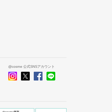
@cosme 公式SNSアカウント
instagram
x
facebook
line