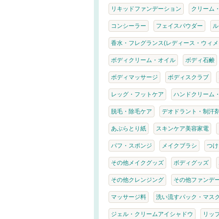
リキッドファンデーション
クリーム
コンシーラー
フェイスパウダー
ル
香水・フレグランス(レディース・ウィメ
ボディクリーム・オイル
ボディ石鹸
ボディマッサージ
ボディスクラブ
レッグ・フットケア
ハンドクリーム
脱毛・除毛ケア
デオドラント・制汗
あぶらとり紙
スキンケア美容家電
パフ・スポンジ
メイクブラシ
つけ
その他メイクグッズ
ボディグッズ
その他クレンジング
その他ファンデ
マッサージ料
洗い流すパック・マス
ジェル・クリームアイシャドウ
リッ