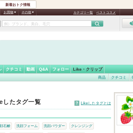
新着おトク情報
いちご
フォロー
さん
お買物
その他
カテゴリ一覧
ベストコスメ
認
証
済
ル
クチコミ
動画
Q&A
フォロー
Like・クリップ
商品
クチコミ
keしたタグ一覧
?
Likeしたタグとは
顔石鹸
洗顔フォーム
洗顔パウダー
クレンジング