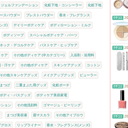
・ジェルファンデーション
化粧下地・コンシーラー
化粧下地
ースパウダー
プレストパウダー
香水・フレグランス
20
ンズ)
デイリーボディケア
ボディローション・ミルク
ボディソープ
スペシャルボディケア・パーツ
ネック・デコルテケア
バストケア・ヒップケア
20
・ケア
その他ボディケア (中カテゴリー)
入浴剤・浴用料
剤・汗ケア
その他ボディケア
スキンケアグッズ
コットン
その他スキンケアグッズ
メイクアップグッズ
ビューラー
まつげ
二重まぶた用グッズ
化粧ポーチ
20
ボディ・バスグッズ
ボディケア美容家電
ーション
その他洗顔料
ゴマージュ・ピーリング
ク
まつげ美容液
眉マスカラ
その他アイブロウ
20
プグロス
リップライナー
香水・フレグランス(メンズ)