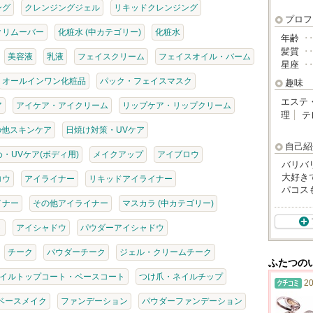
ング
クレンジングジェル
リキッドクレンジング
プロフ
クリムーバー
化粧水 (中カテゴリー)
化粧水
年齢
･
髪質
･
美容液
乳液
フェイスクリーム
フェイスオイル・バーム
星座
･
オールインワン化粧品
パック・フェイスマスク
趣味
エステ
ア
アイケア・アイクリーム
リップケア・リップクリーム
理
テ
の他スキンケア
日焼け対策・UVケア
自己紹
・UVケア(ボディ用)
メイクアップ
アイブロウ
バリバ
大好き
ロウ
アイライナー
リキッドアイライナー
パコス
イナー
その他アイライナー
マスカラ (中カテゴリー)
ト
アイシャドウ
パウダーアイシャドウ
チーク
パウダーチーク
ジェル・クリームチーク
ふたつの
イルトップコート・ベースコート
つけ爪・ネイルチップ
20
ベースメイク
ファンデーション
パウダーファンデーション