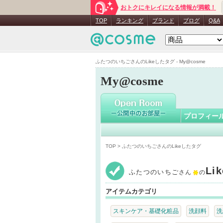
おトクにキレイになる情報が満載！
ふたつの
TOP
ランキング
ブランド
ブログ
Q&A
ふたつのいちごさんのLikeしたタグ - My@cosme
My@cosme
プロフィー
TOP
> ふたつのいちごさんのLikeしたタグ
Li
ふたつのいちご
さん
の
アイテムカテゴリ
スキンケア・基礎化粧品
洗顔料
洗