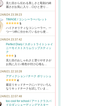
見た目から伝わる美しさと彫刻の綺
麗さがお気に入り…◎ひと塗り…
24/6/24 23:39:23
TIMAGE / コンシーラーパレット
5
ハイクオリティなコンシーラー。一
つ一つ枠に分かれているから使…
24/6/24 23:37:42
Perfect Diary / スポットライトシャイ
ニーモイストスリムリップスティッ
ク
3
見た目のおしゃれさと塗りやすさが
お気に入り♪発色や付け心地も…
24/6/21 22:10:28
アディクション / チーク ポリッシュ
4
最近リキッドチークにハマりいろん
なリキッドチークを試していま…
24/6/21 22:07:48
too cool for school / アートクラスバ
イロダンシェーディングマスター