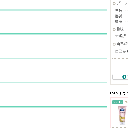
プロフ
年齢
･
髪質
･
星座
･
趣味
未選択
自己紹
自己紹
ｻﾗｻﾗサ
20