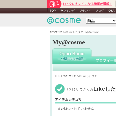
おトクにキレイになる情報が満載！
ｻﾗｻﾗサラ
TOP
ランキング
ブランド
ブログ
Q&A
ｻﾗｻﾗサラさんのLikeしたタグ - My@cosme
My@cosme
プロフィー
TOP
> ｻﾗｻﾗサラさんのLikeしたタグ
Likeし
ｻﾗｻﾗサラ
さんの
アイテムカテゴリ
まだLikeされていません