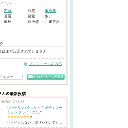
→
ィール
･･
21歳
肌質
･･･
混合肌
･･
普通
髪量
･･･
多い
･･
蠍座
血液型
･･･
未選択
介
介はまだ設定されていません
プロフィールをみる
フォロー
ラさんの最新投稿
26/7/2 17:16:55
ヴァセリン / グルタヒア ボディロー
ション ブライトニング
7
ベタベタしないし塗りやすいです…