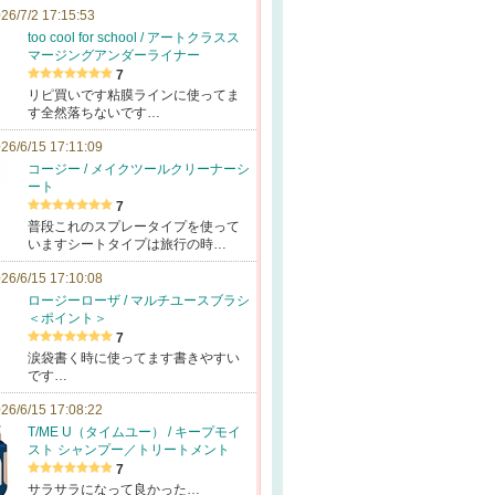
26/7/2 17:15:53
too cool for school / アートクラスス
マージングアンダーライナー
7
リピ買いです粘膜ラインに使ってま
す全然落ちないです…
26/6/15 17:11:09
コージー / メイクツールクリーナーシ
ート
7
普段これのスプレータイプを使って
いますシートタイプは旅行の時…
26/6/15 17:10:08
ロージーローザ / マルチユースブラシ
＜ポイント＞
7
涙袋書く時に使ってます書きやすい
です…
26/6/15 17:08:22
T/ME U（タイムユー） / キープモイ
スト シャンプー／トリートメント
7
サラサラになって良かった…