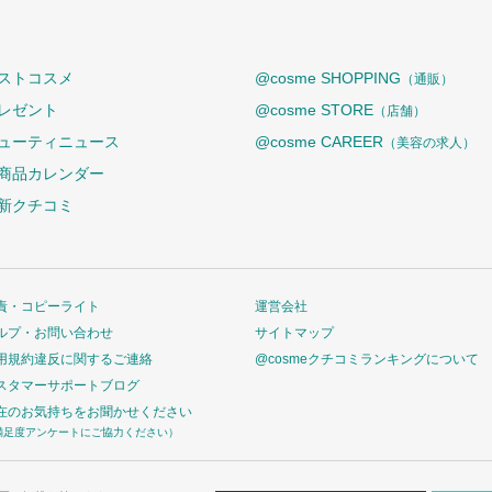
ストコスメ
@cosme SHOPPING
（通販）
レゼント
@cosme STORE
（店舗）
ューティニュース
@cosme CAREER
（美容の求人）
商品カレンダー
新クチコミ
責・コピーライト
運営会社
ルプ・お問い合わせ
サイトマップ
用規約違反に関するご連絡
@cosmeクチコミランキングについて
スタマーサポートブログ
在のお気持ちをお聞かせください
満足度アンケートにご協力ください）