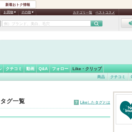
新着おトク情報
フォロー
さん
お買物
その他
カテゴリ一覧
ベストコスメ
ル
クチコミ
動画
Q&A
フォロー
Like・クリップ
商品
クチコミ
たタグ一覧
?
Likeしたタグとは