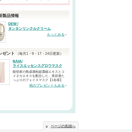
新製品情報
DEW /
タンタンリンクルクリーム
もっとみる
レゼント
（毎月1・9・17・24日更新）
NAIA/
ライスエッセンスグロウマスク
能登産の熟成酒粕超濃縮エキスとコ
メヌカエキスを配合した、美容液た
っぷりのフェイスマスク【1名様】
他のプレゼントもみる
ページの先頭へ