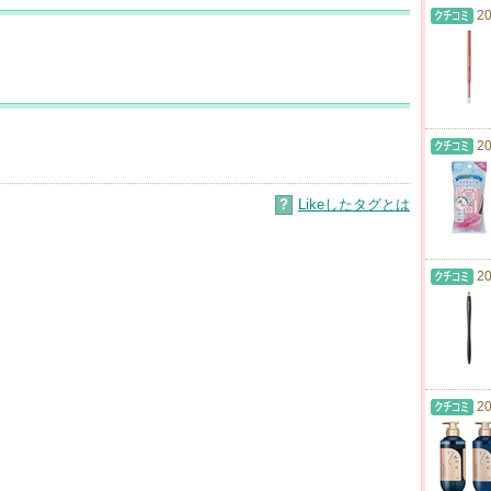
20
20
?
Likeしたタグとは
20
20