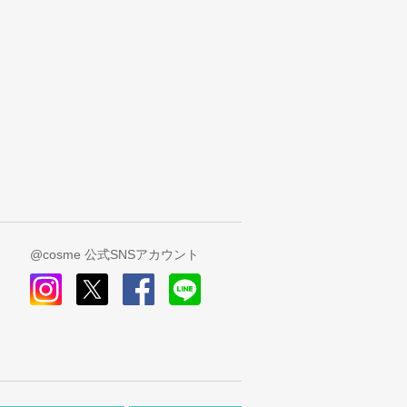
@cosme 公式SNSアカウント
instagram
x
facebook
line