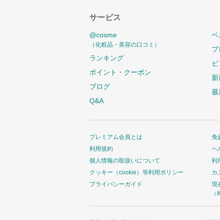
サービス
@cosme
ベ
（化粧品・美容の口コミ）
プ
ランキング
ビ
ポイント・クーポン
新
ブログ
最
Q&A
プレミアム会員とは
免
利用規約
ヘ
個人情報の取扱いについて
利
クッキー（cookie）等利用ポリシー
カ
プライバシーガイド
現
（