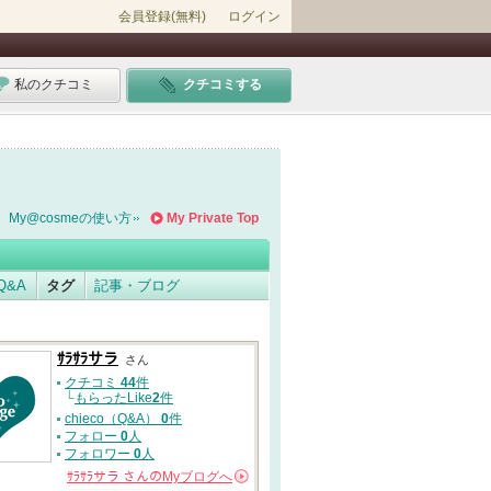
会員登録(無料)
ログイン
私のクチコミ
クチコミする
My@cosmeの使い方
My Private Top
Q&A
タグ
記事・ブログ
ｻﾗｻﾗサラ
さん
クチコミ
44
件
└
もらったLike
2
件
chieco（Q&A）
0
件
フォロー
0
人
フォロワー
0
人
ｻﾗｻﾗサラ
さんの
Myブログへ