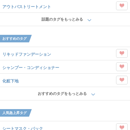
この
を
アウトバストリートメント
タグ
Like
この
を
話題のタグをもっとみる
タグ
Like
を
おすすめのタグ
Like
リキッドファンデーション
この
シャンプー・コンディショナー
タグ
この
を
化粧下地
タグ
Like
この
を
おすすめのタグをもっとみる
タグ
Like
を
人気急上昇タグ
Like
シートマスク・パック