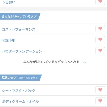
を
うるおい
タグ
Like
この
を
タグ
みんながLikeしているタグ
Like
を
コストパフォーマンス
Like
この
化粧下地
タグ
この
を
パウダーファンデーション
タグ
Like
この
を
みんながLikeしているタグをもっとみる
タグ
Like
を
話題のタグ
毎週月曜日更新！
Like
シートマスク・パック
この
ボディクリーム・オイル
タグ