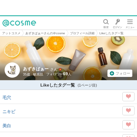
@cosme
アットコスメ
あずきばぁーさんの＠cosme
プロフィール詳細
Likeしたタグ一覧
あずきばぁー
さん
69
フォロー
35歳
敏感肌
Likeしたタグ一覧
(1ページ目)
毛穴
この
ニキビ
タグ
この
を
美白
タグ
Like
この