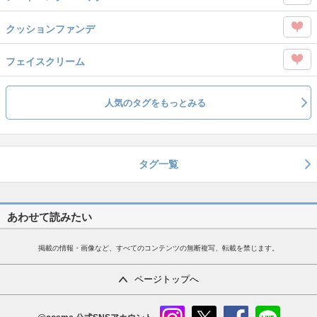
この
クッションファンデ
タグ
この
を
フェイスクリーム
タグ
Like
この
を
タグ
人気のタグをもっとみる
Like
を
Like
タグ一覧
あわせて読みたい
掲載の情報・画像など、すべてのコンテンツの無断複写、転載を禁じます。
ページトップへ