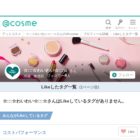
@cosme
アットコスメ
☆:::☆わいわい☆:::☆さんの＠cosme
プロフィール詳細
Likeしたタグ一覧
☆:::☆わいわい☆:::☆
さん
4
フォロー
38歳
敏感肌
Likeしたタグ一覧
(1ページ目)
☆:::☆わいわい☆:::☆さんはLikeしているタグがありません。
みんながLikeしているタグ
Like
コストパフォーマンス