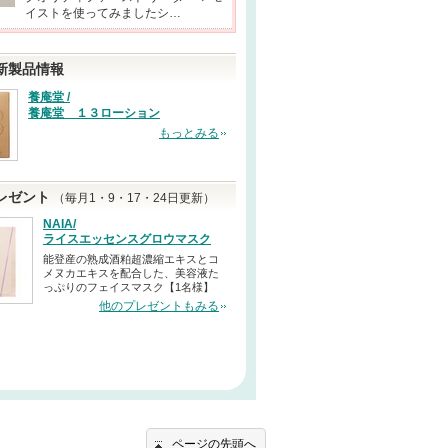
イストを使ってみましたシ…
新製品情報
養庵堂 /
養庵堂 １３ローション
もっとみる
レゼント
（毎月1・9・17・24日更新）
NAIA/
ライスエッセンスグロウマスク
能登産の熟成酒粕超濃縮エキスとコ
メヌカエキスを配合した、美容液た
っぷりのフェイスマスク【1名様】
他のプレゼントもみる
ページの先頭へ