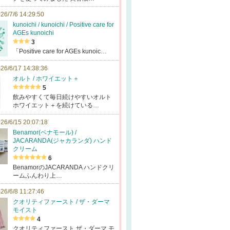
26/7/6 14:29:50
kunoichi / kunoichi / Positive care for
AGEs kunoichi
3
「Positive care for AGEs kunoic…
26/6/17 14:38:36
オルト / ホワイエット＋
5
飲みやすくて毎日続けやすいオルト
ホワイエット＋を続けている…
26/6/15 20:07:18
Benamor(ベナモール) /
JACARANDA(ジャカランダ) ハンド
クリーム
6
BenamorのJACARANDA ハンドクリ
ームふんわり上…
26/6/8 11:27:46
クオリティファースト / ザ・ダーマ
モイスト
4
クオリティファースト ザ・ダーマ モ