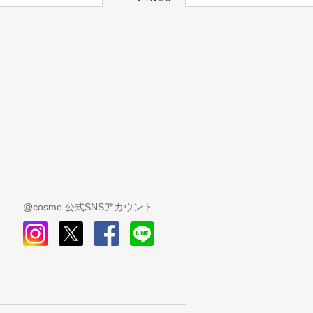
@cosme 公式SNSアカウント
instagram
x
facebook
line