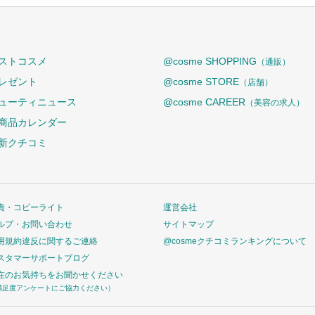
ストコスメ
@cosme SHOPPING
（通販）
レゼント
@cosme STORE
（店舗）
ューティニュース
@cosme CAREER
（美容の求人）
商品カレンダー
新クチコミ
責・コピーライト
運営会社
ルプ・お問い合わせ
サイトマップ
用規約違反に関するご連絡
@cosmeクチコミランキングについて
スタマーサポートブログ
在のお気持ちをお聞かせください
満足度アンケートにご協力ください）