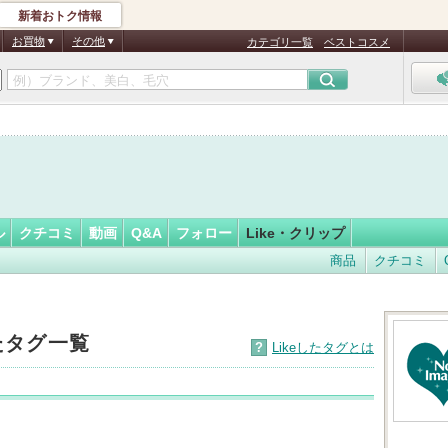
新着おトク情報
フォロー
さん
お買物
その他
カテゴリ一覧
ベストコスメ
ル
クチコミ
動画
Q&A
フォロー
Like・クリップ
商品
クチコミ
したタグ一覧
?
Likeしたタグとは