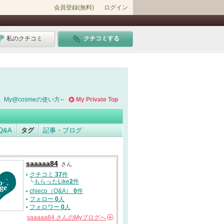
会員登録(無料)
ログイン
私のクチコミ
クチコミする
My@cosmeの使い方
My Private Top
Q&A
タグ
記事・ブログ
saaaaa84
さん
クチコミ
37
件
└
もらったLike
2
件
chieco（Q&A）
0
件
フォロー
0
人
フォロワー
0
人
saaaaa84
さんの
Myブログへ