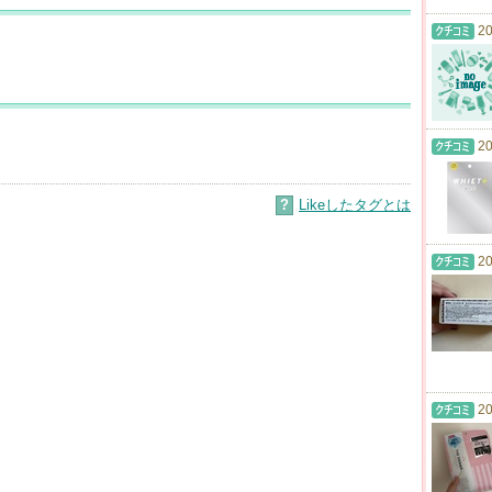
20
20
?
Likeしたタグとは
20
20