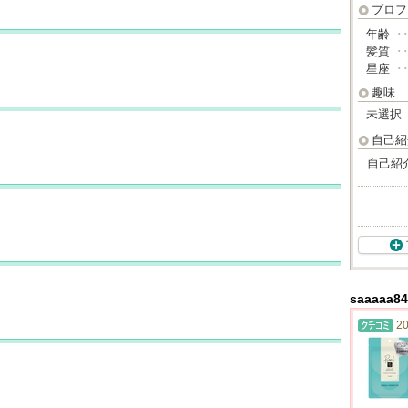
プロフ
年齢
･
髪質
･
星座
･
趣味
未選択
自己紹
自己紹
saaaa
20