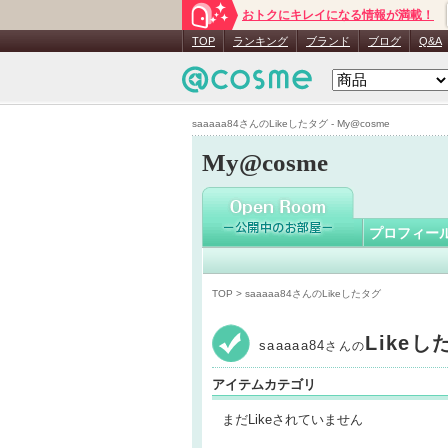
おトクにキレイになる情報が満載！
saaaaa84
TOP
ランキング
ブランド
ブログ
Q&A
saaaaa84さんのLikeしたタグ - My@cosme
My@cosme
プロフィー
TOP
> saaaaa84さんのLikeしたタグ
Like
saaaaa84
さんの
アイテムカテゴリ
まだLikeされていません