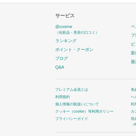
サービス
@cosme
ベ
（化粧品・美容の口コミ）
プ
ランキング
ビ
ポイント・クーポン
新
ブログ
最
Q&A
プレミアム会員とは
免
利用規約
ヘ
個人情報の取扱いについて
利
クッキー（cookie）等利用ポリシー
カ
プライバシーガイド
現
（