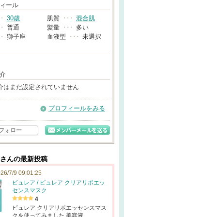
→
ィール
･･
30歳
肌質
･･･
混合肌
･･
普通
髪量
･･･
多い
･･
獅子座
血液型
･･･
未選択
介
介はまだ設定されていません
プロフィールをみる
フォロー
a84さんの最新投稿
26/7/9 09:01:25
ピュレア / ピュレア クリアリポエッ
センスマスク
4
ピュレア クリアリポエッセンスマス
クを使ってみました 美容液…