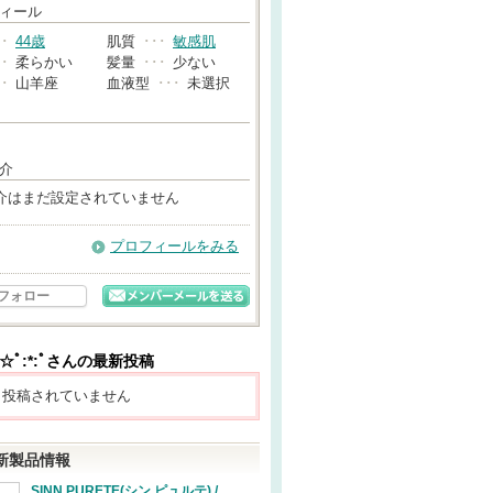
→
ィール
･･
44歳
肌質
･･･
敏感肌
･･
柔らかい
髪量
･･･
少ない
･･
山羊座
血液型
･･･
未選択
介
介はまだ設定されていません
プロフィールをみる
フォロー
☆ﾟ:*:ﾟさんの最新投稿
も投稿されていません
新製品情報
SINN PURETE(シン ピュルテ) /