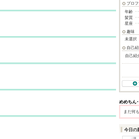
プロフ
年齢
･
髪質
･
星座
･
趣味
未選択
自己紹
自己紹
めめちん･
まだ何
今日の