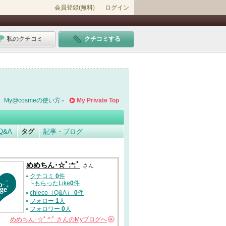
会員登録(無料)
ログイン
私のクチコミ
クチコミする
My@cosmeの使い方
My Private Top
Q&A
タグ
記事・ブログ
めめちん･☆ﾟ:*:ﾟ
さん
クチコミ
0
件
└
もらったLike
0
件
chieco（Q&A）
0
件
フォロー
1
人
フォロワー
0
人
めめちん･☆ﾟ:*:ﾟ
さんの
Myブログへ