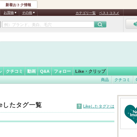
新着おトク情報
ﾟ:*:ﾟ
フォロー
さん
お買物
その他
カテゴリ一覧
ベストコスメ
ル
クチコミ
動画
Q&A
フォロー
Like・クリップ
商品
クチコミ
keしたタグ一覧
?
Likeしたタグとは