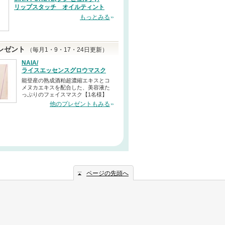
リップスタッチ オイルティント
もっとみる
レゼント
（毎月1・9・17・24日更新）
NAIA/
ライスエッセンスグロウマスク
能登産の熟成酒粕超濃縮エキスとコ
メヌカエキスを配合した、美容液た
っぷりのフェイスマスク【1名様】
他のプレゼントもみる
ページの先頭へ