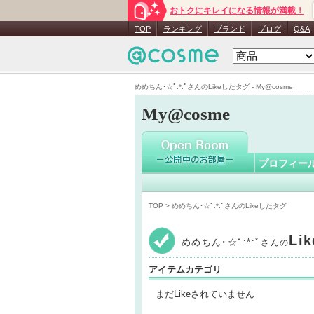
おトクにキレイになる情報が満載！
めめちん･☆
TOP
ランキング
ブランド
ブログ
Q&A
めめちん･☆ﾟ:*:ﾟさんのLikeしたタグ - My@cosme
My@cosme
プロフィー
TOP
> めめちん･☆ﾟ:*:ﾟさんのLikeしたタグ
Li
めめちん･☆ﾟ:*:ﾟ
さんの
アイテムカテゴリ
まだLikeされていません