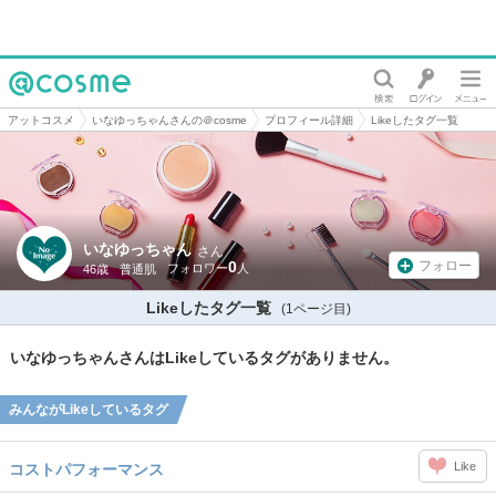
@cosme
アットコスメ
いなゆっちゃんさんの＠cosme
プロフィール詳細
Likeしたタグ一覧
いなゆっちゃん
さん
0
フォロー
46歳
普通肌
Likeしたタグ一覧
(1ページ目)
いなゆっちゃんさんはLikeしているタグがありません。
みんながLikeしているタグ
Like
コストパフォーマンス