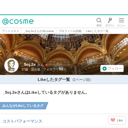
@cosme
アットコスメ
_Soj.2eさんの＠cosme
プロフィール詳細
Likeしたタグ一覧
_Soj.2e
さん
50
フォロー
37歳
混合肌
Likeしたタグ一覧
(1ページ目)
_Soj.2eさんはLikeしているタグがありません。
みんながLikeしているタグ
Like
コストパフォーマンス