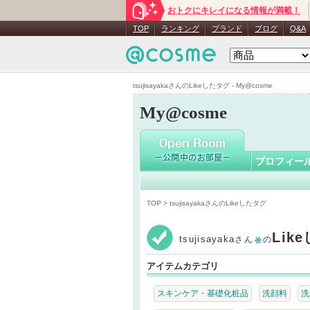
おトクにキレイになる情報が満載！
tsujisayak
TOP
ランキング
ブランド
ブログ
Q&A
tsujisayakaさんのLikeしたタグ - My@cosme
My@cosme
プロフィー
TOP
> tsujisayakaさんのLikeしたタグ
Lik
tsujisayaka
さん
の
アイテムカテゴリ
スキンケア・基礎化粧品
洗顔料
洗