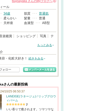
tsujisayaka
さんの
Myブログへ
→
ィール
･･
34歳
肌質
･･･
普通肌
･･
柔らかい
髪量
･･･
普通
･･
天秤座
血液型
･･･
AB型
音楽鑑賞
ショッピング
写真
テ
もっとみる
介
美容・化粧大好き！
続きをみる
フォロー
ayakaさんの最新投稿
24/10/25 06:50:37
LANEIGE(ラネージュ) / リップグロウ
ィバーム
7
いい香りで癒されます。ツヤツヤな