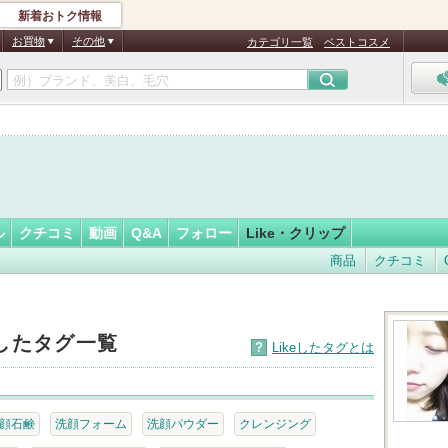
新着おトク情報
a
フォロー
さん
お買物
その他
カテゴリ一覧
ベストコスメ
認
証
済
ル
クチコミ
動画
Q&A
フォロー
Like・クリップ
商品
クチコミ
eしたタグ一覧
?
Likeしたタグとは
顔石鹸
洗顔フォーム
洗顔パウダー
クレンジング