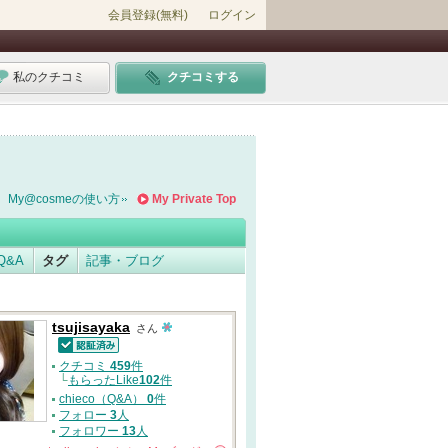
会員登録(無料)
ログイン
私のクチコミ
クチコミする
My@cosmeの使い方
My Private Top
Q&A
タグ
記事・ブログ
tsujisayaka
さん
認証済
クチコミ
459
件
└
もらったLike
102
件
chieco（Q&A）
0
件
フォロー
3
人
フォロワー
13
人