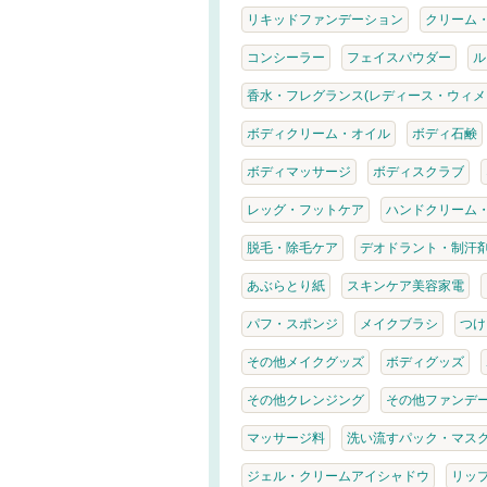
リキッドファンデーション
クリーム
コンシーラー
フェイスパウダー
ル
香水・フレグランス(レディース・ウィメ
ボディクリーム・オイル
ボディ石鹸
ボディマッサージ
ボディスクラブ
レッグ・フットケア
ハンドクリーム
脱毛・除毛ケア
デオドラント・制汗
あぶらとり紙
スキンケア美容家電
パフ・スポンジ
メイクブラシ
つけ
その他メイクグッズ
ボディグッズ
その他クレンジング
その他ファンデ
マッサージ料
洗い流すパック・マス
ジェル・クリームアイシャドウ
リッ