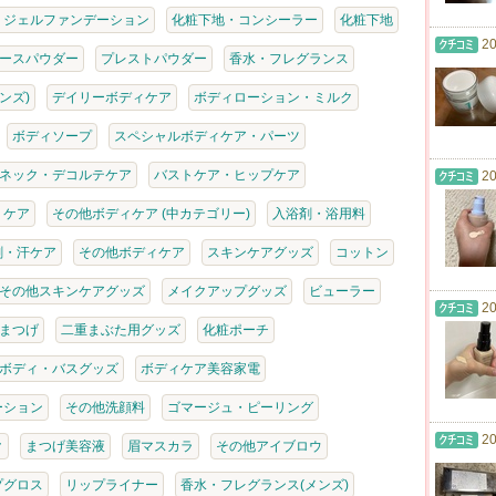
・ジェルファンデーション
化粧下地・コンシーラー
化粧下地
20
ースパウダー
プレストパウダー
香水・フレグランス
ンズ)
デイリーボディケア
ボディローション・ミルク
ボディソープ
スペシャルボディケア・パーツ
ネック・デコルテケア
バストケア・ヒップケア
20
・ケア
その他ボディケア (中カテゴリー)
入浴剤・浴用料
剤・汗ケア
その他ボディケア
スキンケアグッズ
コットン
その他スキンケアグッズ
メイクアップグッズ
ビューラー
20
まつげ
二重まぶた用グッズ
化粧ポーチ
ボディ・バスグッズ
ボディケア美容家電
ーション
その他洗顔料
ゴマージュ・ピーリング
20
ク
まつげ美容液
眉マスカラ
その他アイブロウ
プグロス
リップライナー
香水・フレグランス(メンズ)