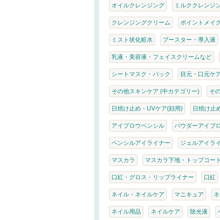
オイルクレンジング
ミルククレンジ
クレンジングクリーム
ポイントメイ
ミスト状化粧水
ブースター・導入液
乳液・美容液・フェイスクリームなど
シートマスク・パック
目元・口元ケ
その他スキンケア (中カテゴリー)
そ
日焼け止め・UVケア(顔用)
日焼け止め
アイブロウペンシル
パウダーアイブ
ペンシルアイライナー
ジェルアイラ
マスカラ
マスカラ下地・トップコー
口紅・グロス・リップライナー
口紅
ネイル・ネイルケア
マニキュア
ネ
ネイル用品
ネイルケア
除光液