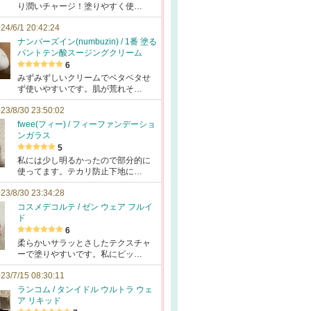
り潤いチャージ！塗りやすく使…
24/6/1 20:42:24
ナンバーズイン(numbuzin) / 1番 塗る
パントテン酸スージングクリーム
6
みずみずしいクリームでベタベタせ
ず使いやすいです。肌が荒れそ…
23/8/30 23:50:02
fwee(フィー) / フィーファンデーショ
ンガラス
5
私には少し明るかったので部分的に
使ってます。テカリ防止下地に…
23/8/30 23:34:28
コスメデコルテ / ゼン ウェア フルイ
ド
6
柔らかいサラッとさしたテクスチャ
ーで塗りやすいです。私にピッ…
23/7/15 08:30:11
ランコム / タンイドル ウルトラ ウェ
ア リキッド