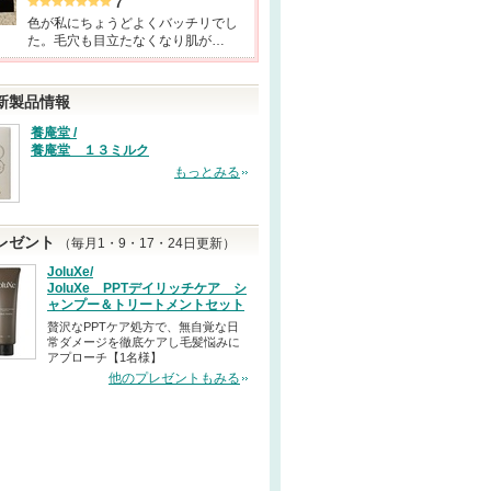
7
色が私にちょうどよくバッチリでし
た。毛穴も目立たなくなり肌が…
新製品情報
養庵堂 /
養庵堂 １３ミルク
もっとみる
レゼント
（毎月1・9・17・24日更新）
JoluXe/
JoluXe PPTデイリッチケア シ
ャンプー＆トリートメントセット
贅沢なPPTケア処方で、無自覚な日
常ダメージを徹底ケアし毛髪悩みに
アプローチ【1名様】
他のプレゼントもみる