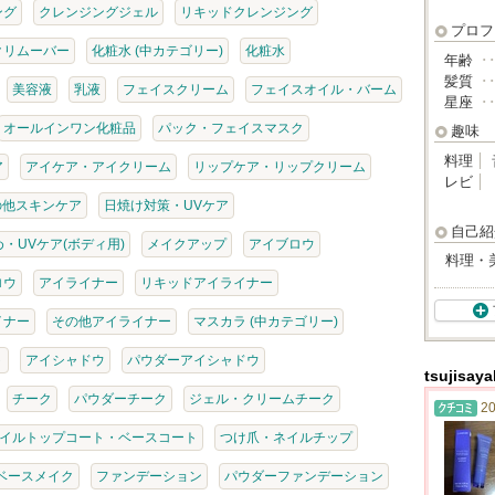
ング
クレンジングジェル
リキッドクレンジング
プロフ
クリムーバー
化粧水 (中カテゴリー)
化粧水
年齢
･
髪質
･
美容液
乳液
フェイスクリーム
フェイスオイル・バーム
星座
･
オールインワン化粧品
パック・フェイスマスク
趣味
料理
ア
アイケア・アイクリーム
リップケア・リップクリーム
レビ
の他スキンケア
日焼け対策・UVケア
自己紹
・UVケア(ボディ用)
メイクアップ
アイブロウ
料理・
ロウ
アイライナー
リキッドアイライナー
イナー
その他アイライナー
マスカラ (中カテゴリー)
ト
アイシャドウ
パウダーアイシャドウ
tsujis
チーク
パウダーチーク
ジェル・クリームチーク
20
イルトップコート・ベースコート
つけ爪・ネイルチップ
ベースメイク
ファンデーション
パウダーファンデーション