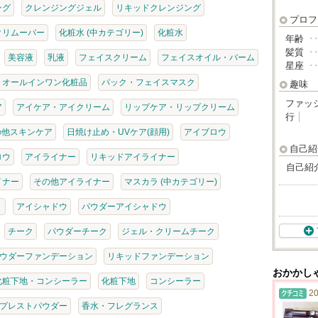
ング
クレンジングジェル
リキッドクレンジング
プロフ
クリムーバー
化粧水 (中カテゴリー)
化粧水
年齢
･
髪質
･
美容液
乳液
フェイスクリーム
フェイスオイル・バーム
星座
･
オールインワン化粧品
パック・フェイスマスク
趣味
ファッ
ア
アイケア・アイクリーム
リップケア・リップクリーム
行
の他スキンケア
日焼け止め・UVケア(顔用)
アイブロウ
自己紹
ロウ
アイライナー
リキッドアイライナー
自己紹
イナー
その他アイライナー
マスカラ (中カテゴリー)
ト
アイシャドウ
パウダーアイシャドウ
チーク
パウダーチーク
ジェル・クリームチーク
ウダーファンデーション
リキッドファンデーション
おかかし
化粧下地・コンシーラー
化粧下地
コンシーラー
20
プレストパウダー
香水・フレグランス