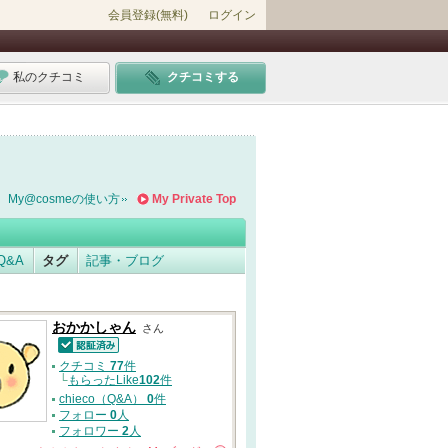
会員登録(無料)
ログイン
私のクチコミ
クチコミする
My@cosmeの使い方
My Private Top
Q&A
タグ
記事・ブログ
おかかしゃん
さん
認証済
クチコミ
77
件
└
もらったLike
102
件
chieco（Q&A）
0
件
フォロー
0
人
フォロワー
2
人