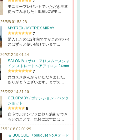
7
モニタープレゼントでいただき早速
使ってみました！風量LOWモ…
26/6/8 01:58:28
MYTREX / MYTREX MiRAY
7
購入したのは2年前ですがこのデバイ
スはずっと使い続けています…
26/3/12 19:01:14
SALONIA（サロニア) / スムースシャ
イン ストレートヘアアイロン 24mm
7
@コスメさんからいただきました。
ありがとうございます。まずス…
26/2/22 14:31:10
CELORABY / ポテンション・ペンタ
ショット
5
自宅でポテンツァに似た施術ができ
るとのことで、気軽に試すには…
25/11/18 02:01:29
＆ BOUQUET / bouquet No.A オード