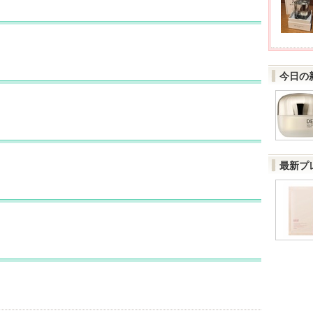
今日の
最新プ