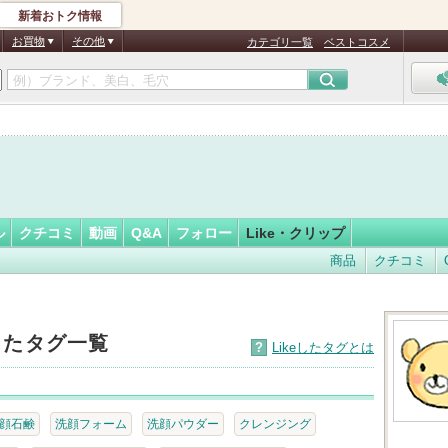
新着おトク情報
ゃん
フォロー
さん
お買物
その他
カテゴリ一覧
ベストコスメ
認
証
済
ル
クチコミ
動画
Q&A
フォロー
Like・クリップ
商品
クチコミ
eしたタグ一覧
?
Likeしたタグとは
顔石鹸
洗顔フォーム
洗顔パウダー
クレンジング