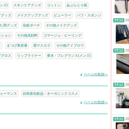
ンズ)
スキンケアグッズ
コットン
あぶらとり紙
アグッズ
メイクアップグッズ
ビューラー
パフ・スポンジ
20
た用グッズ
化粧ポーチ
その他メイクグッズ
ーション
その他洗顔料
ゴマージュ・ピーリング
ク
まつげ美容液
眉マスカラ
その他アイブロウ
20
プグロス
リップライナー
香水・フレグランス(メンズ)
ページの先頭へ
20
ォーマンス
自然派化粧品・オーガニックコスメ
ページの先頭へ
20