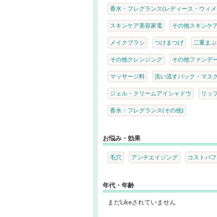
香水・フレグランス(レディース・ウィメ
スキンケア美容家電
その他スキンケ
メイクブラシ
つけまつげ
二重まぶ
その他クレンジング
その他ファンデ
マッサージ料
洗い流すパック・マス
ジェル・クリームアイシャドウ
リッ
香水・フレグランス(その他)
お悩み・効果
毛穴
アンチエイジング
コストパフ
年代・年齢
まだLikeされていません