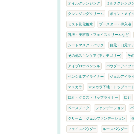
オイルクレンジング
ミルククレンジ
クレンジングクリーム
ポイントメイ
ミスト状化粧水
ブースター・導入液
乳液・美容液・フェイスクリームなど
シートマスク・パック
目元・口元ケ
その他スキンケア (中カテゴリー)
そ
アイブロウペンシル
パウダーアイブ
ペンシルアイライナー
ジェルアイラ
マスカラ
マスカラ下地・トップコー
口紅・グロス・リップライナー
口紅
ベースメイク
ファンデーション
パ
クリーム・ジェルファンデーション
フェイスパウダー
ルースパウダー