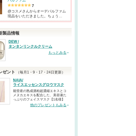
パルファム
7
@コスメさんからオーデパルファム
現品をいただきました。ちょう…
新製品情報
DEW /
タンタンリンクルクリーム
もっとみる
レゼント
（毎月1・9・17・24日更新）
NAIA/
ライスエッセンスグロウマスク
能登産の熟成酒粕超濃縮エキスとコ
メヌカエキスを配合した、美容液た
っぷりのフェイスマスク【1名様】
他のプレゼントもみる