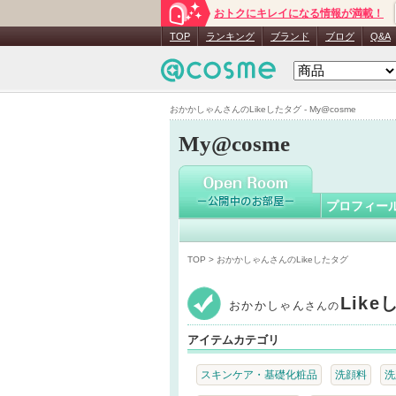
おトクにキレイになる情報が満載！
おかかし
TOP
ランキング
ブランド
ブログ
Q&A
おかかしゃんさんのLikeしたタグ - My@cosme
My@cosme
プロフィー
TOP
> おかかしゃんさんのLikeしたタグ
Lik
おかかしゃん
さんの
アイテムカテゴリ
スキンケア・基礎化粧品
洗顔料
洗