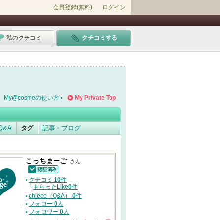
会員登録(無料)
ログイン
私のクチコミ
クチコミする
My@cosmeの使い方
My Private Top
Q&A
タグ
記事・ブログ
こっちまーご
さん
認証済
クチコミ
10
件
└
もらったLike
0
件
chieco（Q&A）
0
件
フォロー
0
人
フォロワー
0
人