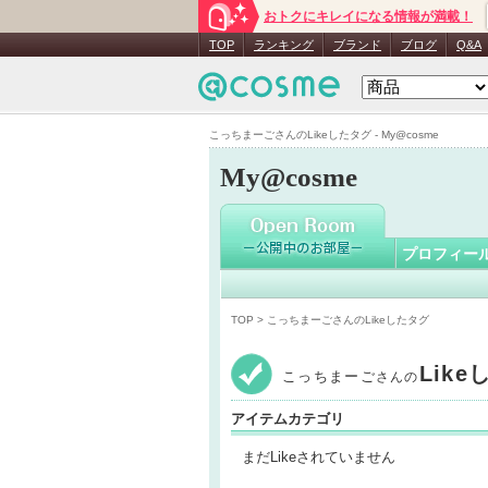
おトクにキレイになる情報が満載！
こっちま
TOP
ランキング
ブランド
ブログ
Q&A
こっちまーごさんのLikeしたタグ - My@cosme
My@cosme
プロフィー
TOP
> こっちまーごさんのLikeしたタグ
Lik
こっちまーご
さんの
アイテムカテゴリ
まだLikeされていません