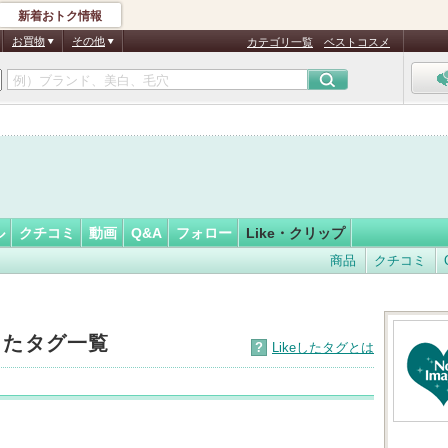
新着おトク情報
ーご
フォロー
さん
お買物
その他
カテゴリ一覧
ベストコスメ
認
証
済
ル
クチコミ
動画
Q&A
フォロー
Like・クリップ
商品
クチコミ
eしたタグ一覧
?
Likeしたタグとは