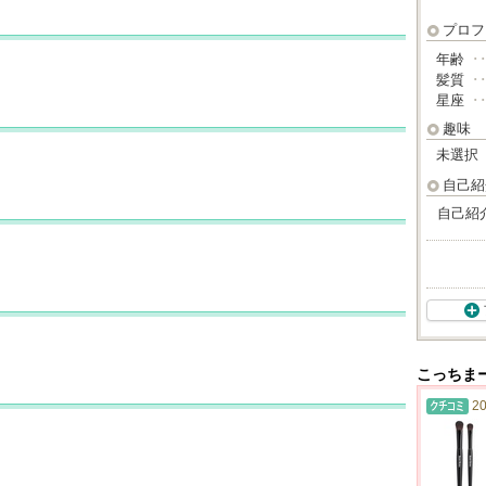
プロフ
年齢
･
髪質
･
星座
･
趣味
未選択
自己紹
自己紹
こっちま
20