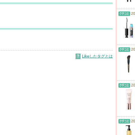
20
20
?
Likeしたタグとは
20
20