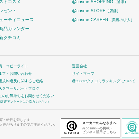
ストコスメ
@cosme SHOPPING
（通販）
レゼント
@cosme STORE
（店舗）
ューティニュース
@cosme CAREER
（美容の求人）
商品カレンダー
新クチコミ
責・コピーライト
運営会社
ルプ・お問い合わせ
サイトマップ
用規約違反に関するご連絡
@cosmeクチコミランキングについて
スタマーサポートブログ
在のお気持ちをお聞かせください
満足度アンケートにご協力ください）
写・転載を禁じます。
メーカーのみなさまへ
人差がありますのでご注意ください。
@cosmeへの掲載・
ビジネス活用はこちら