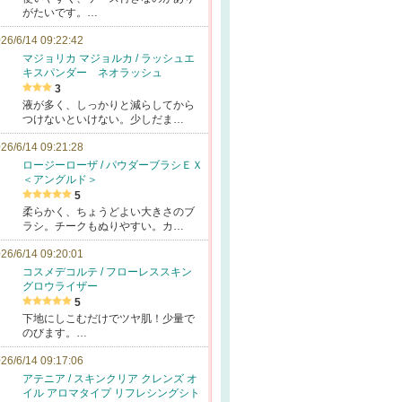
がたいです。…
26/6/14 09:22:42
マジョリカ マジョルカ / ラッシュエ
キスパンダー ネオラッシュ
3
液が多く、しっかりと減らしてから
つけないといけない。少しだま…
26/6/14 09:21:28
ロージーローザ / パウダーブラシＥＸ
＜アングルド＞
5
柔らかく、ちょうどよい大きさのブ
ラシ。チークもぬりやすい。カ…
26/6/14 09:20:01
コスメデコルテ / フローレススキン
グロウライザー
5
下地にしこむだけでツヤ肌！少量で
のびます。…
26/6/14 09:17:06
アテニア / スキンクリア クレンズ オ
イル アロマタイプ リフレシングシト