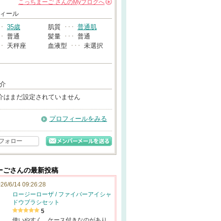
こっちまーご
さんの
Myブログへ
→
ィール
･･
35歳
肌質
･･･
普通肌
･･
普通
髪量
･･･
普通
･･
天秤座
血液型
･･･
未選択
介
介はまだ設定されていません
プロフィールをみる
フォロー
ーごさんの最新投稿
26/6/14 09:26:28
ロージーローザ / ファイバーアイシャ
ドウブラシセット
5
使いやすく、ケース付きなのがあり