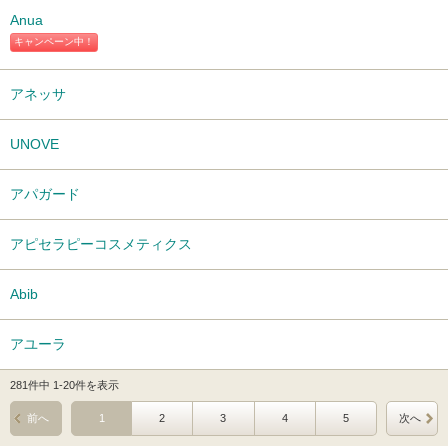
Anua
キャンペーン中！
アネッサ
UNOVE
アパガード
アピセラピーコスメティクス
Abib
アユーラ
281件中 1-20件を表示
前へ
1
2
3
4
5
次へ