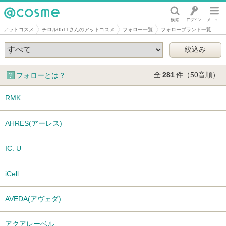
@cosme
アットコスメ
チロル0511さんのアットコスメ
フォロー一覧
フォローブランド一覧
全
281
件（50音順）
フォローとは？
RMK
AHRES(アーレス)
IC. U
iCell
AVEDA(アヴェダ)
アクアレーベル