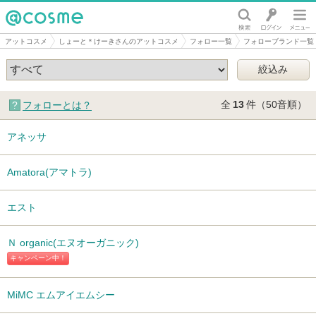
@cosme
アットコスメ
しょーと＊けーきさんのアットコスメ
フォロー一覧
フォローブランド一覧
全
13
件（50音順）
フォローとは？
アネッサ
Amatora(アマトラ)
エスト
Ｎ organic(エヌオーガニック)
キャンペーン中！
MiMC エムアイエムシー