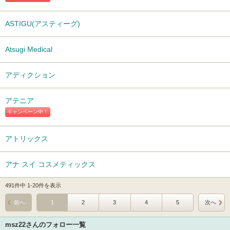
ASTIGU(アスティーグ)
Atsugi Medical
アディクション
アテニア
キャンペーン中！
アトリックス
アナ スイ コスメティックス
491件中 1-20件を表示
前へ
1
2
3
4
5
次へ
msz22さんのフォロー一覧