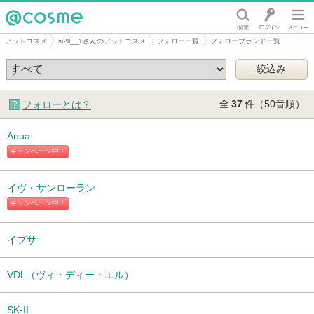
@cosme
アットコスメ
si2ll__1さんのアットコスメ
フォロー一覧
フォローブランド一覧
全
37
件（50音順）
フォローとは？
Anua
キャンペーン中！
イヴ・サンローラン
キャンペーン中！
イプサ
VDL（ヴィ・ディー・エル）
SK-II