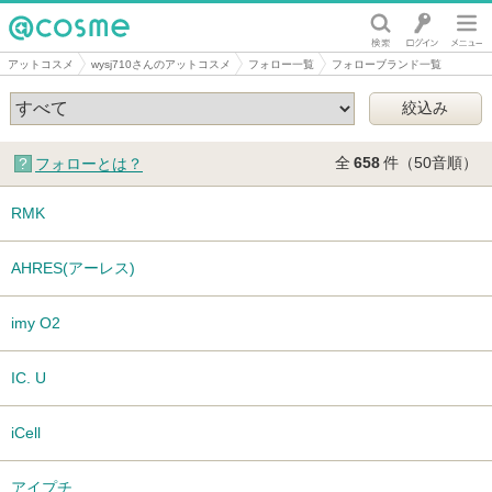
@cosme
アットコスメ
wysj710さんのアットコスメ
フォロー一覧
フォローブランド一覧
全
658
件（50音順）
フォローとは？
RMK
AHRES(アーレス)
imy O2
IC. U
iCell
アイプチ