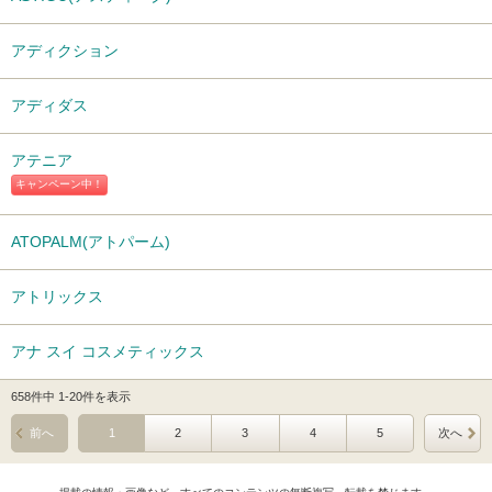
アディクション
アディダス
アテニア
キャンペーン中！
ATOPALM(アトパーム)
アトリックス
アナ スイ コスメティックス
658件中 1-20件を表示
前へ
1
2
3
4
5
次へ