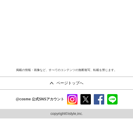
掲載の情報・画像など、すべてのコンテンツの無断複写、転載を禁じます。
ページトップへ
@cosme
公式SNSアカウント
instag
x
faceb
line
ram
ook
copyright©istyle,inc.