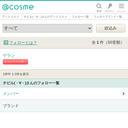
@cosme
アットコスメ
チビル(・∀・)さんのアットコスメ
フォロー一覧
フォローブランド一覧
全
1
件（50音順）
フォローとは？
ゲラン
キャンペーン中！
1件中 1-1件を表示
チビル(・∀・)さんのフォロー一覧
メンバー
ブランド