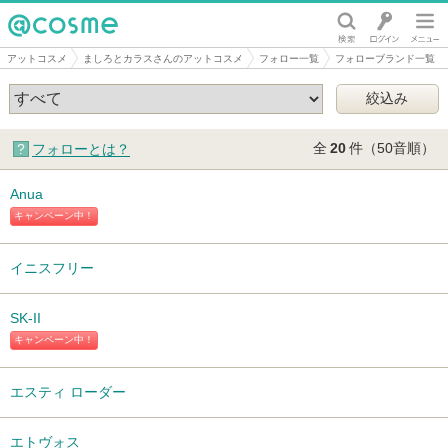
@cosme
アットコスメ
ましろとカラスさんのアットコスメ
フォロー一覧
フォローブランド一覧
全
20
件（50音順）
フォローとは？
Anua
キャンペーン中！
イニスフリー
SK-II
キャンペーン中！
エスティ ローダー
エトヴォス