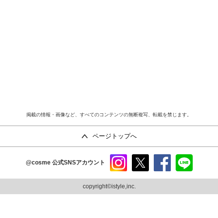
掲載の情報・画像など、すべてのコンテンツの無断複写、転載を禁じます。
ページトップへ
@cosme
公式SNSアカウント
instag
x
faceb
line
ram
ook
copyright©istyle,inc.