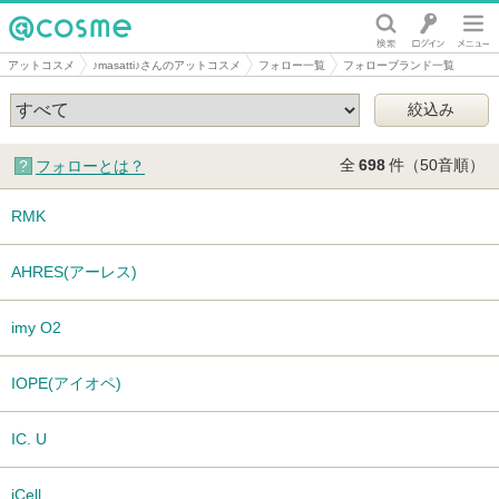
@cosme
アットコスメ
♪masatti♪さんのアットコスメ
フォロー一覧
フォローブランド一覧
全
698
件（50音順）
フォローとは？
RMK
AHRES(アーレス)
imy O2
IOPE(アイオペ)
IC. U
iCell